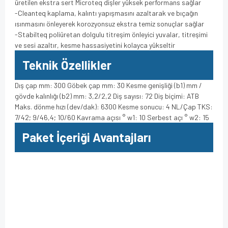
üretilen ekstra sert Microteq dişler yüksek performans sağlar
-Cleanteq kaplama, kalıntı yapışmasını azaltarak ve bıçağın
ısınmasını önleyerek korozyonsuz ekstra temiz sonuçlar sağlar
-Stabilteq poliüretan dolgulu titreşim önleyici yuvalar, titreşimi
ve sesi azaltır, kesme hassasiyetini kolayca yükseltir
Teknik Özellikler
Dış çap mm: 300 Göbek çap mm: 30 Kesme genişliği (b1) mm /
gövde kalınlığı (b2) mm: 3,2/2,2 Diş sayısı: 72 Diş biçimi: ATB
Maks. dönme hızı (dev/dak): 6300 Kesme sonucu: 4 NL/Çap TKS:
7/42; 9/46,4; 10/60 Kavrama açısı ° w1: 10 Serbest açı ° w2: 15
Paket İçeriği Avantajları