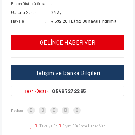
Bosch Distribütör garantilidir.
Garanti Süresi
24 Ay
Havale
4.592,28 TL (%2,00 havale indirimi)
GELİNCE HABER VER
İletişim ve Banka Bilgileri
0 546 727 22 65
Teknik
Destek
Paylaş:
Tavsiye Et
Fiyatı Düşünce Haber Ver