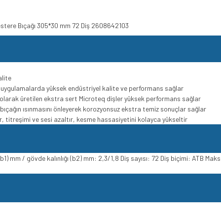
Testere Bıçağı 305*30 mm 72 Diş 2608642103
lite
u uygulamalarda yüksek endüstriyel kalite ve performans sağlar
 olarak üretilen ekstra sert Microteq dişler yüksek performans sağlar
bıçağın ısınmasını önleyerek korozyonsuz ekstra temiz sonuçlar sağlar
, titreşimi ve sesi azaltır, kesme hassasiyetini kolayca yükseltir
) mm / gövde kalınlığı (b2) mm: 2,3/1,8 Diş sayısı: 72 Diş biçimi: ATB Mak