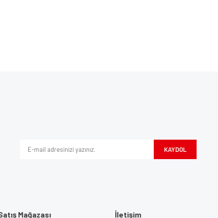
Bu ürüne ilk yorumu siz yapın!
ve diğer konularda yetersiz gördüğünüz noktaları öneri formunu kullanarak tarafım
Yorum Yaz
iyor.
KAYDOL
Satış Mağazası
İletişim