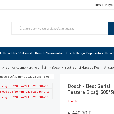
om
Tüm Türkiye 
l
Bosch Hafif Hizmet
Bosch Aksesuarlar
Bosch Bahçe Ekipmanları
Bosch
ı
Gönye Kesme Makineleri İçin
Bosch - Best Serisi Hassas Kesim Ahşap
Bosch - Best Serisi 
Testere Bıçağı 305*
Bosch
4.440,70 TL