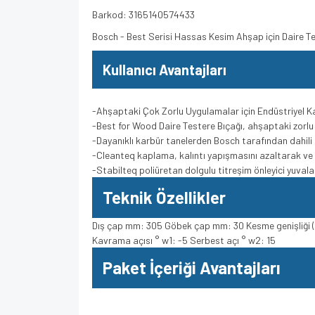
Barkod: 3165140574433
Bosch - Best Serisi Hassas Kesim Ahşap için Daire 
Kullanıcı Avantajları
-Ahşaptaki Çok Zorlu Uygulamalar için Endüstriyel Ka
-Best for Wood Daire Testere Bıçağı, ahşaptaki zorl
-Dayanıklı karbür tanelerden Bosch tarafından dahili
-Cleanteq kaplama, kalıntı yapışmasını azaltarak ve 
-Stabilteq poliüretan dolgulu titreşim önleyici yuvalar
Teknik Özellikler
Dış çap mm: 305 Göbek çap mm: 30 Kesme genişliği (b1
Kavrama açısı ° w1: -5 Serbest açı ° w2: 15
Paket İçeriği Avantajları