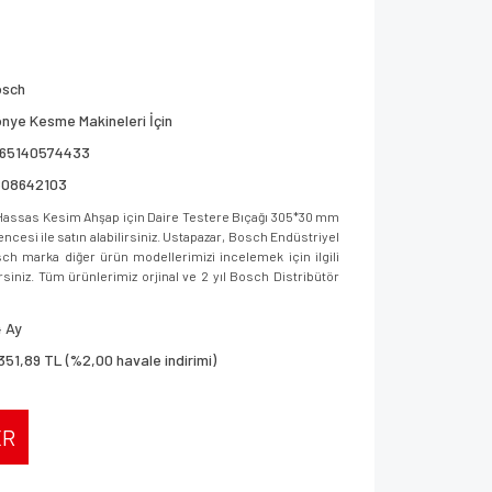
osch
nye Kesme Makineleri İçin
165140574433
608642103
Hassas Kesim Ahşap için Daire Testere Bıçağı 305*30 mm
cesi ile satın alabilirsiniz. Ustapazar, Bosch Endüstriyel
sch marka diğer ürün modellerimizi incelemek için ilgili
rsiniz. Tüm ürünlerimiz orjinal ve 2 yıl Bosch Distribütör
 Ay
351,89 TL (%2,00 havale indirimi)
ER