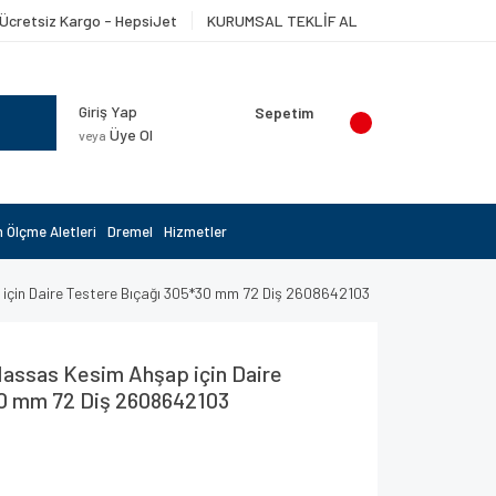
Ücretsiz Kargo - HepsiJet
KURUMSAL TEKLİF AL
Giriş Yap
Sepetim
Üye Ol
veya
 Ölçme Aletleri
Dremel
Hizmetler
 için Daire Testere Bıçağı 305*30 mm 72 Diş 2608642103
Hassas Kesim Ahşap için Daire
30 mm 72 Diş 2608642103