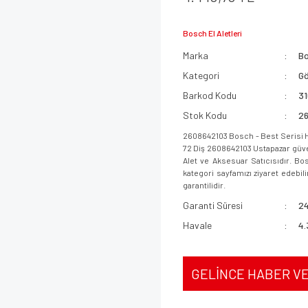
Bosch El Aletleri
Marka
B
Kategori
Gö
Barkod Kodu
3
Stok Kodu
2
2608642103 Bosch - Best Serisi 
72 Diş 2608642103 Ustapazar güven
Alet ve Aksesuar Satıcısıdır. Bo
kategori sayfamızı ziyaret edebili
garantilidir.
Garanti Süresi
24
Havale
4.
GELİNCE HABER V