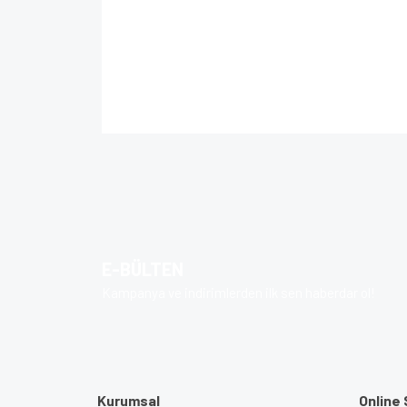
Bu ürünün fiyat bilgisi, resim, ürün açıklamalarında 
Görüş ve önerileriniz için teşekkür ederiz.
Ürün resmi kalitesiz, bozuk veya görüntülenem
Ürün açıklamasında eksik bilgiler bulunuyor.
Ürün bilgilerinde hatalar bulunuyor.
E-BÜLTEN
Ürün fiyatı diğer sitelerden daha pahalı.
Kampanya ve indirimlerden ilk sen haberdar ol!
Bu ürüne benzer farklı alternatifler olmalı.
Kurumsal
Online 