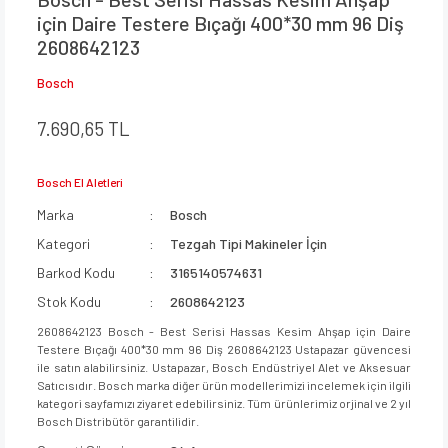
için Daire Testere Bıçağı 400*30 mm 96 Diş
2608642123
Bosch
7.690,65 TL
Bosch El Aletleri
Marka
Bosch
Kategori
Tezgah Tipi Makineler İçin
Barkod Kodu
3165140574631
Stok Kodu
2608642123
2608642123 Bosch - Best Serisi Hassas Kesim Ahşap için Daire
Testere Bıçağı 400*30 mm 96 Diş 2608642123 Ustapazar güvencesi
ile satın alabilirsiniz. Ustapazar, Bosch Endüstriyel Alet ve Aksesuar
Satıcısıdır. Bosch marka diğer ürün modellerimizi incelemek için ilgili
kategori sayfamızı ziyaret edebilirsiniz. Tüm ürünlerimiz orjinal ve 2 yıl
Bosch Distribütör garantilidir.