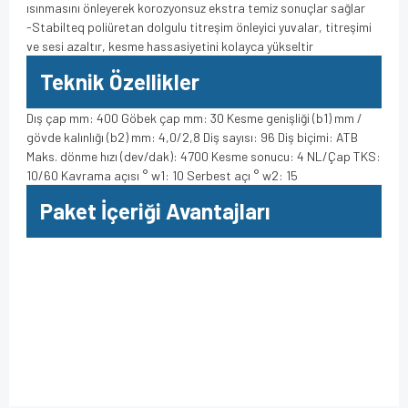
ısınmasını önleyerek korozyonsuz ekstra temiz sonuçlar sağlar
-Stabilteq poliüretan dolgulu titreşim önleyici yuvalar, titreşimi
ve sesi azaltır, kesme hassasiyetini kolayca yükseltir
Teknik Özellikler
Dış çap mm: 400 Göbek çap mm: 30 Kesme genişliği (b1) mm /
gövde kalınlığı (b2) mm: 4,0/2,8 Diş sayısı: 96 Diş biçimi: ATB
Maks. dönme hızı (dev/dak): 4700 Kesme sonucu: 4 NL/Çap TKS:
10/60 Kavrama açısı ° w1: 10 Serbest açı ° w2: 15
Paket İçeriği Avantajları
Bu ürüne ilk yorumu siz yapın!