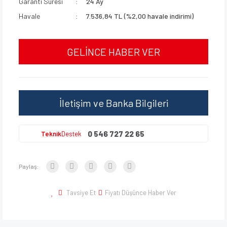
Garanti Süresi
24 Ay
Havale
7.536,84 TL (%2,00 havale indirimi)
GELİNCE HABER VER
İletişim ve Banka Bilgileri
0 546 727 22 65
Teknik
Destek
Paylaş:
Tavsiye Et
Fiyatı Düşünce Haber Ver