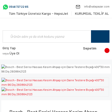
info@ustapazar.com
0546 727 22 65
Tüm Türkiye Ücretsiz Kargo - HepsiJet
KURUMSAL TEKLİF AL
Giriş Yap
Sepetim
Üye Ol
veya
Bosch - Best Serisi Hassas Kesim Ahşap