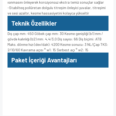
ısınmasını önleyerek korozyonsuz ekstra temiz sonuçlar sağlar
-Stabilteq poliüretan dolgulu titreşim önleyici yuvalar, titreşimi
ve sesi azaltır, kesme hassasiyetini kolayca yükseltir
Teknik Özellikler
Dış çap mm: 450 Göbek çap mm: 30 Kesme genişliği (b1) mm /
gövde kalınlığı (b2) mm: 4,4/3,0 Diş sayısı: 66 Diş biçimi: ATB
Maks. dönme hızı (dev/dak): 4200 Kesme sonucu: 3 NL/Çap TKS:
2/10/60 Kavrama açısı ° w1: 15 Serbest açı ° w2: 15
Paket İçeriği Avantajları
Bu ürüne ilk yorumu siz yapın!