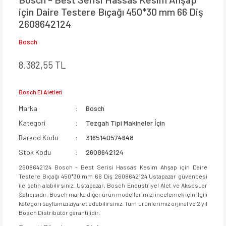
için Daire Testere Bıçağı 450*30 mm 66 Diş
2608642124
Bosch
8.382,55 TL
Bosch El Aletleri
Marka
Bosch
Kategori
Tezgah Tipi Makineler İçin
Barkod Kodu
3165140574648
Stok Kodu
2608642124
2608642124 Bosch - Best Serisi Hassas Kesim Ahşap için Daire
Testere Bıçağı 450*30 mm 66 Diş 2608642124 Ustapazar güvencesi
ile satın alabilirsiniz. Ustapazar, Bosch Endüstriyel Alet ve Aksesuar
Satıcısıdır. Bosch marka diğer ürün modellerimizi incelemek için ilgili
kategori sayfamızı ziyaret edebilirsiniz. Tüm ürünlerimiz orjinal ve 2 yıl
Bosch Distribütör garantilidir.