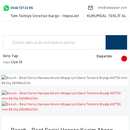
info@ustapazar.com
0546 727 22 65
Tüm Türkiye Ücretsiz Kargo - HepsiJet
KURUMSAL TEKLİF AL
Giriş Yap
Sepetim
Üye Ol
veya
Bosch - Best Serisi Hassas Kesim Ahşap