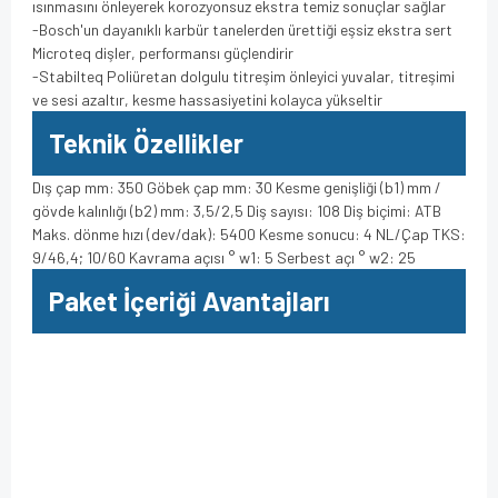
ısınmasını önleyerek korozyonsuz ekstra temiz sonuçlar sağlar
-Bosch'un dayanıklı karbür tanelerden ürettiği eşsiz ekstra sert
Microteq dişler, performansı güçlendirir
-Stabilteq Poliüretan dolgulu titreşim önleyici yuvalar, titreşimi
ve sesi azaltır, kesme hassasiyetini kolayca yükseltir
Teknik Özellikler
Dış çap mm: 350 Göbek çap mm: 30 Kesme genişliği (b1) mm /
gövde kalınlığı (b2) mm: 3,5/2,5 Diş sayısı: 108 Diş biçimi: ATB
Maks. dönme hızı (dev/dak): 5400 Kesme sonucu: 4 NL/Çap TKS:
9/46,4; 10/60 Kavrama açısı ° w1: 5 Serbest açı ° w2: 25
Paket İçeriği Avantajları