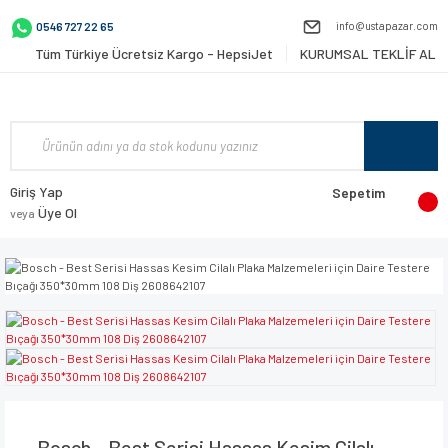
info@ustapazar.com
0546 727 22 65
Tüm Türkiye Ücretsiz Kargo - HepsiJet
KURUMSAL TEKLİF AL
Giriş Yap
Sepetim
Üye Ol
veya
Bosch - Best Serisi Hassas Kesim Cilalı