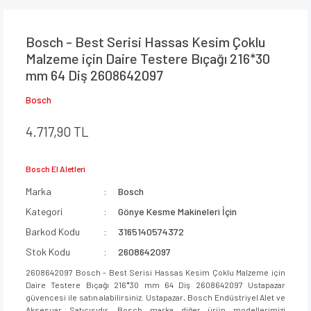
Bosch - Best Serisi Hassas Kesim Çoklu
Malzeme için Daire Testere Bıçağı 216*30
mm 64 Diş 2608642097
Bosch
4.717,90 TL
Bosch El Aletleri
Marka
Bosch
Kategori
Gönye Kesme Makineleri İçin
Barkod Kodu
3165140574372
Stok Kodu
2608642097
2608642097 Bosch - Best Serisi Hassas Kesim Çoklu Malzeme için
Daire Testere Bıçağı 216*30 mm 64 Diş 2608642097 Ustapazar
güvencesi ile satın alabilirsiniz. Ustapazar, Bosch Endüstriyel Alet ve
Aksesuar Satıcısıdır. Bosch marka diğer ürün modellerimizi