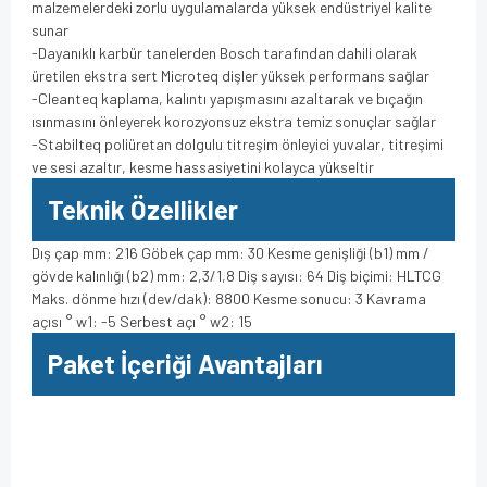
malzemelerdeki zorlu uygulamalarda yüksek endüstriyel kalite
sunar
-Dayanıklı karbür tanelerden Bosch tarafından dahili olarak
üretilen ekstra sert Microteq dişler yüksek performans sağlar
-Cleanteq kaplama, kalıntı yapışmasını azaltarak ve bıçağın
ısınmasını önleyerek korozyonsuz ekstra temiz sonuçlar sağlar
-Stabilteq poliüretan dolgulu titreşim önleyici yuvalar, titreşimi
ve sesi azaltır, kesme hassasiyetini kolayca yükseltir
Teknik Özellikler
Dış çap mm: 216 Göbek çap mm: 30 Kesme genişliği (b1) mm /
gövde kalınlığı (b2) mm: 2,3/1,8 Diş sayısı: 64 Diş biçimi: HLTCG
Maks. dönme hızı (dev/dak): 8800 Kesme sonucu: 3 Kavrama
açısı ° w1: -5 Serbest açı ° w2: 15
Paket İçeriği Avantajları