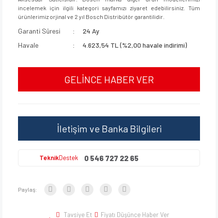
incelemek için ilgili kategori sayfamızı ziyaret edebilirsiniz. Tüm
ürünlerimiz orjinal ve 2 yıl Bosch Distribütör garantilidir.
Garanti Süresi
24 Ay
Havale
4.623,54 TL (%2,00 havale indirimi)
GELİNCE HABER VER
İletişim ve Banka Bilgileri
0 546 727 22 65
Teknik
Destek
Paylaş:
Tavsiye Et
Fiyatı Düşünce Haber Ver