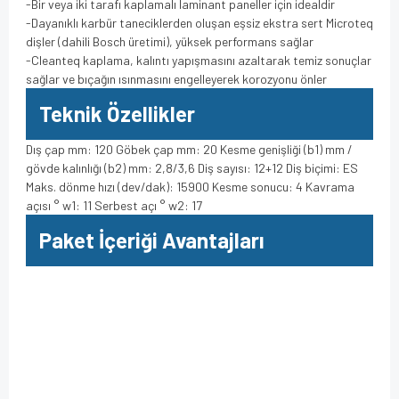
-Bir veya iki tarafı kaplamalı laminant paneller için idealdir
-Dayanıklı karbür taneciklerden oluşan eşsiz ekstra sert Microteq
dişler (dahili Bosch üretimi), yüksek performans sağlar
-Cleanteq kaplama, kalıntı yapışmasını azaltarak temiz sonuçlar
sağlar ve bıçağın ısınmasını engelleyerek korozyonu önler
Teknik Özellikler
Dış çap mm: 120 Göbek çap mm: 20 Kesme genişliği (b1) mm /
gövde kalınlığı (b2) mm: 2,8/3,6 Diş sayısı: 12+12 Diş biçimi: ES
Maks. dönme hızı (dev/dak): 15900 Kesme sonucu: 4 Kavrama
açısı ° w1: 11 Serbest açı ° w2: 17
Paket İçeriği Avantajları