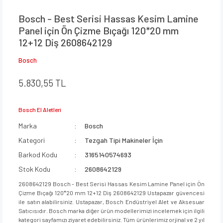
Bosch - Best Serisi Hassas Kesim Lamine
Panel için Ön Çizme Bıçağı 120*20 mm
12+12 Diş 2608642129
Bosch
5.830,55 TL
Bosch El Aletleri
Marka
Bosch
Kategori
Tezgah Tipi Makineler İçin
Barkod Kodu
3165140574693
Stok Kodu
2608642129
2608642129 Bosch - Best Serisi Hassas Kesim Lamine Panel için Ön
Çizme Bıçağı 120*20 mm 12+12 Diş 2608642129 Ustapazar güvencesi
ile satın alabilirsiniz. Ustapazar, Bosch Endüstriyel Alet ve Aksesuar
Satıcısıdır. Bosch marka diğer ürün modellerimizi incelemek için ilgili
kategori sayfamızı ziyaret edebilirsiniz. Tüm ürünlerimiz orjinal ve 2 yıl