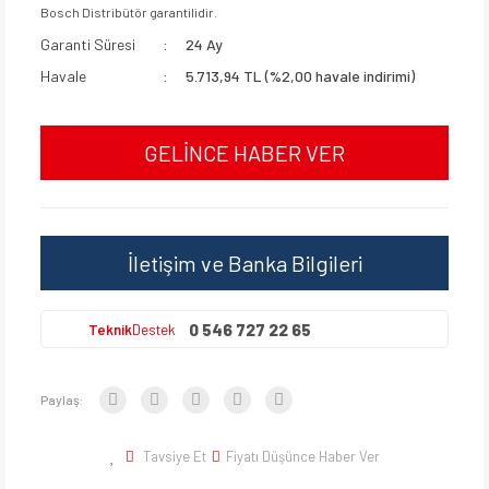
Bosch Distribütör garantilidir.
Garanti Süresi
24 Ay
Havale
5.713,94 TL (%2,00 havale indirimi)
GELİNCE HABER VER
İletişim ve Banka Bilgileri
0 546 727 22 65
Teknik
Destek
Paylaş:
Tavsiye Et
Fiyatı Düşünce Haber Ver