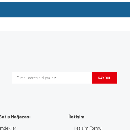
e diğer konularda yetersiz gördüğünüz noktaları öneri formunu kullanarak tarafımı
Bu ürüne ilk yorumu siz yapın!
iyor.
Yorum Yaz
KAYDOL
Satış Mağazası
İletişim
imdekiler
İletişim Formu