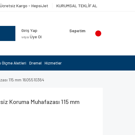
Ücretsiz Kargo - HepsiJet
KURUMSAL TEKLİF AL
Giriş Yap
Sepetim
Üye Ol
veya
 Ölçme Aletleri
Dremel
Hizmetler
azası 115 mm 1605510364
siz Koruma Muhafazası 115 mm