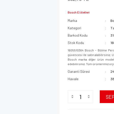
Bosch El Aletleri
Marka
B
Kategori
Ta
Barkod Kodu
3
Stok Kodu
1
1605510364 Bosch - Bölme Perd
güvencesi ile satın alabilirsiniz.
Bosch marka diğer ürün modeller
edebilirsiniz. Tüm ürünlerimiz orjin
Garanti Süresi
24
Havale
38
SE