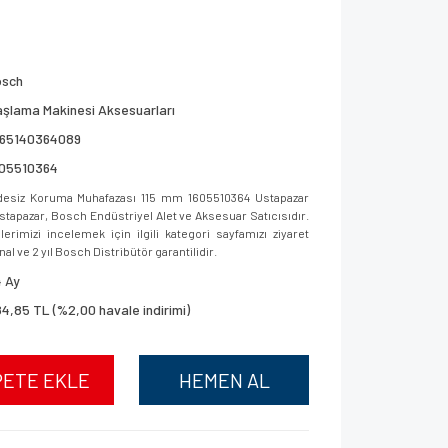
osch
şlama Makinesi Aksesuarları
165140364089
605510364
esiz Koruma Muhafazası 115 mm 1605510364 Ustapazar
 Ustapazar, Bosch Endüstriyel Alet ve Aksesuar Satıcısıdır.
imizi incelemek için ilgili kategori sayfamızı ziyaret
al ve 2 yıl Bosch Distribütör garantilidir.
 Ay
4,85 TL (%2,00 havale indirimi)
PETE EKLE
HEMEN AL