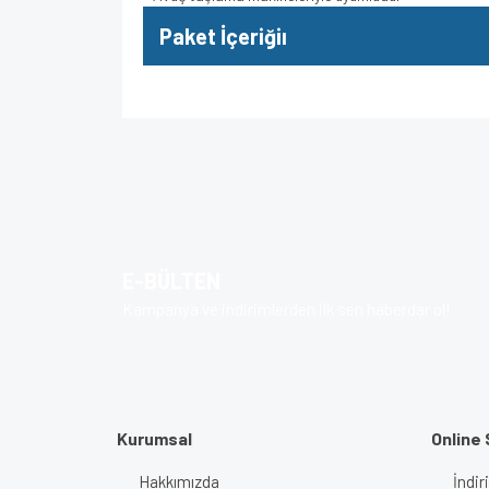
Paket İçeriğiı
Bu ürünün fiyat bilgisi, resim, ürün açıklamalarında v
Görüş ve önerileriniz için teşekkür ederiz.
Ürün resmi kalitesiz, bozuk veya görüntülenem
Ürün açıklamasında eksik bilgiler bulunuyor.
E-BÜLTEN
Ürün bilgilerinde hatalar bulunuyor.
Kampanya ve indirimlerden ilk sen haberdar ol!
Ürün fiyatı diğer sitelerden daha pahalı.
Bu ürüne benzer farklı alternatifler olmalı.
Kurumsal
Online 
Hakkımızda
İndir