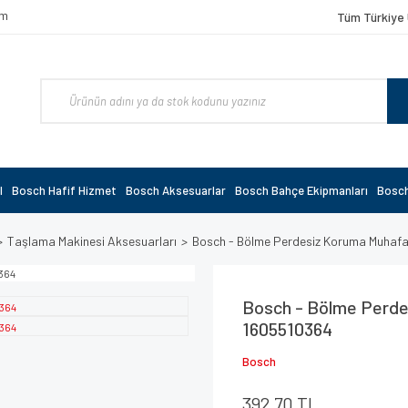
om
Tüm Türkiye 
l
Bosch Hafif Hizmet
Bosch Aksesuarlar
Bosch Bahçe Ekipmanları
Bosch
Taşlama Makinesi Aksesuarları
Bosch - Bölme Perdesiz Koruma Muhaf
Bosch - Bölme Perde
1605510364
Bosch
392,70 TL