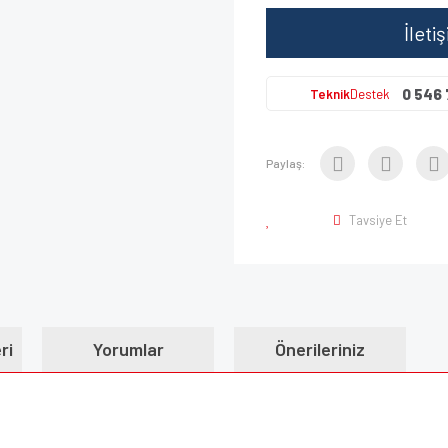
İleti
0 546 
Teknik
Destek
Paylaş:
Tavsiye Et
ri
Yorumlar
Önerileriniz