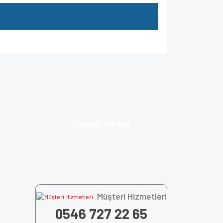
za iletebilirsiniz.
Sosyal Medya
Müşteri Hizmetleri
0546 727 22 65