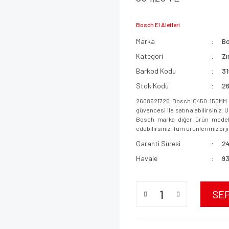
Bosch El Aletleri
Marka
B
Kategori
Zı
Barkod Kodu
3
Stok Kodu
2
2608621725 Bosch C450 150MM 1
güvencesi ile satın alabilirsiniz.
Bosch marka diğer ürün modeller
edebilirsiniz. Tüm ürünlerimiz orjin
Garanti Süresi
24
Havale
93
SE