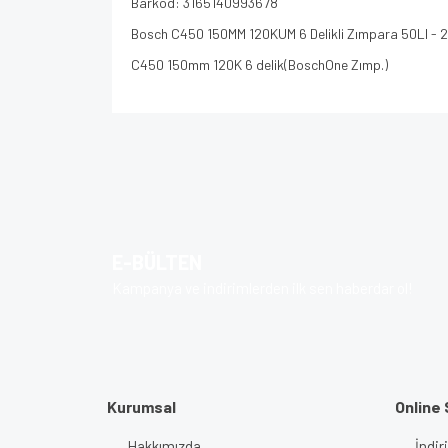
Barkod: 3165140993678
Bosch C450 150MM 120KUM 6 Delikli Zımpara 50LI -
C450 150mm 120K 6 delik(BoschOne Zımp.)
Bu ürünün fiyat bilgisi, resim, ürün açıklamalarında v
Görüş ve önerileriniz için teşekkür ederiz.
Ürün resmi kalitesiz, bozuk veya görüntülenem
Ürün açıklamasında eksik bilgiler bulunuyor.
E-BÜLTEN
Ürün bilgilerinde hatalar bulunuyor.
Kampanya ve indirimlerden ilk sen haberdar ol!
Ürün fiyatı diğer sitelerden daha pahalı.
Bu ürüne benzer farklı alternatifler olmalı.
Kurumsal
Online 
Hakkımızda
İndir