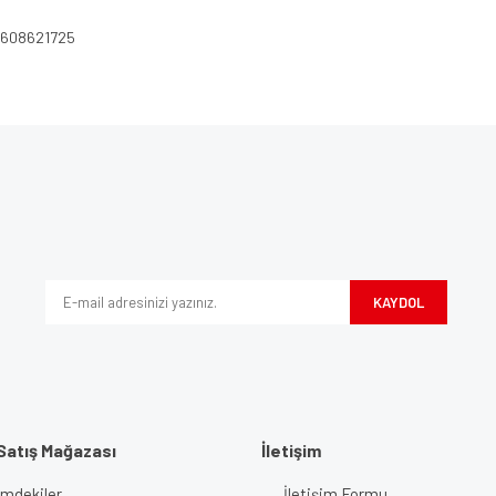
 2608621725
e diğer konularda yetersiz gördüğünüz noktaları öneri formunu kullanarak tarafımı
Bu ürüne ilk yorumu siz yapın!
iyor.
Yorum Yaz
KAYDOL
Satış Mağazası
İletişim
imdekiler
İletişim Formu