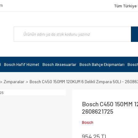
om
Tüm Türkiye 
l
Bosch Hafif Hizmet
Bosch Aksesuarlar
Bosch Bahçe Ekipmanları
Bosch
Zımparalar
Bosch C450 150MM 120KUM 6 Delikli Zımpara 50LI - 2608
Bosch C450 150MM 12
2608621725
Bosch
954,25 TL