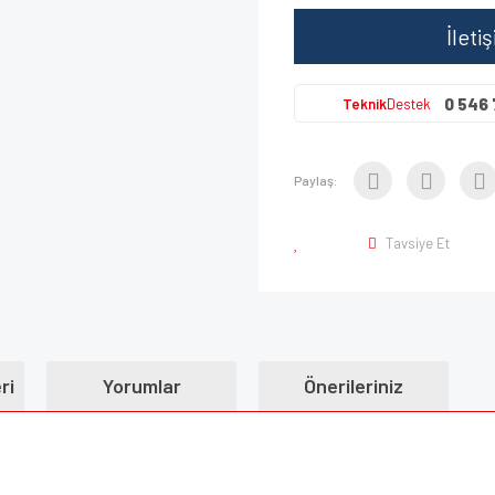
İleti
0 546 
Teknik
Destek
Paylaş:
Tavsiye Et
ri
Yorumlar
Önerileriniz