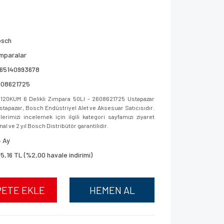
osch
mparalar
165140993678
608621725
20KUM 6 Delikli Zımpara 50LI - 2608621725 Ustapazar
 Ustapazar, Bosch Endüstriyel Alet ve Aksesuar Satıcısıdır.
imizi incelemek için ilgili kategori sayfamızı ziyaret
al ve 2 yıl Bosch Distribütör garantilidir.
 Ay
5,16 TL (%2,00 havale indirimi)
PETE EKLE
HEMEN AL