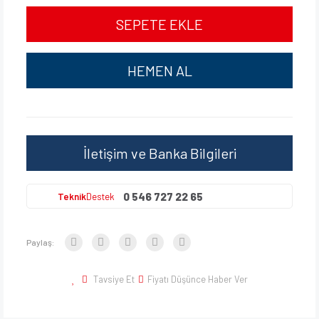
SEPETE EKLE
HEMEN AL
İletişim ve Banka Bilgileri
0 546 727 22 65
Teknik
Destek
Paylaş:
Tavsiye Et
Fiyatı Düşünce Haber Ver