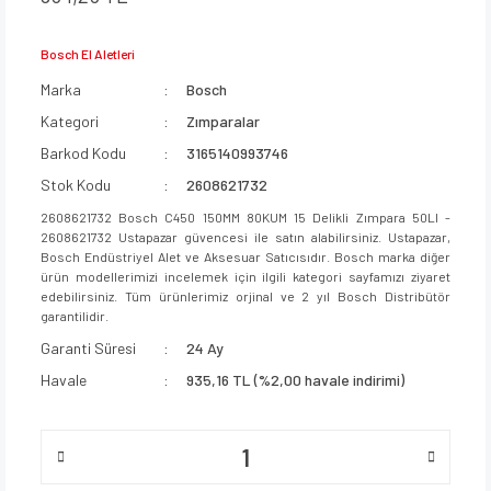
Bosch El Aletleri
Marka
Bosch
Kategori
Zımparalar
Barkod Kodu
3165140993746
Stok Kodu
2608621732
2608621732 Bosch C450 150MM 80KUM 15 Delikli Zımpara 50LI -
2608621732 Ustapazar güvencesi ile satın alabilirsiniz. Ustapazar,
Bosch Endüstriyel Alet ve Aksesuar Satıcısıdır. Bosch marka diğer
ürün modellerimizi incelemek için ilgili kategori sayfamızı ziyaret
edebilirsiniz. Tüm ürünlerimiz orjinal ve 2 yıl Bosch Distribütör
garantilidir.
Garanti Süresi
24 Ay
Havale
935,16 TL (%2,00 havale indirimi)