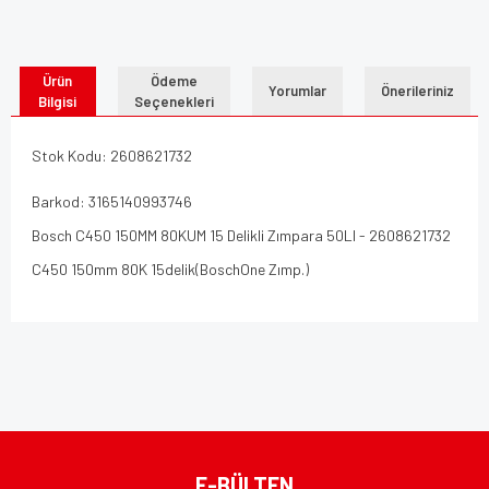
Ürün
Ödeme
Yorumlar
Önerileriniz
Bilgisi
Seçenekleri
Stok Kodu: 2608621732
Barkod: 3165140993746
Bosch C450 150MM 80KUM 15 Delikli Zımpara 50LI - 2608621732
C450 150mm 80K 15delik(BoschOne Zımp.)
Bu ürünün fiyat bilgisi, resim, ürün açıklamalarında ve diğer
konularda yetersiz gördüğünüz noktaları öneri formunu
Bu ürüne ilk yorumu siz yapın!
kullanarak tarafımıza iletebilirsiniz.
Görüş ve önerileriniz için teşekkür ederiz.
Yorum Yaz
Ürün resmi kalitesiz, bozuk veya görüntülenemiyor.
E-BÜLTEN