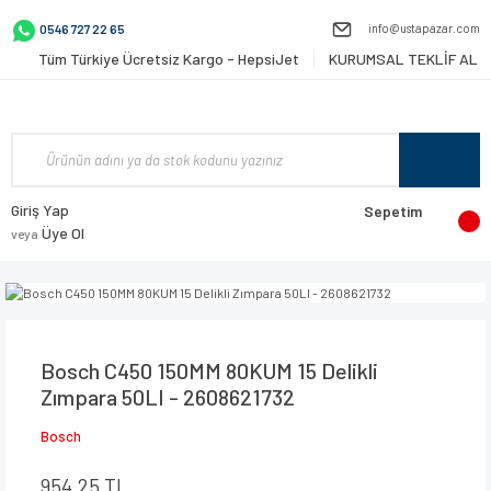
info@ustapazar.com
0546 727 22 65
Tüm Türkiye Ücretsiz Kargo - HepsiJet
KURUMSAL TEKLİF AL
Giriş Yap
Sepetim
Üye Ol
veya
Bosch C450 150MM 80KUM 15 Delikli
Zımpara 50LI - 2608621732
Bosch
954,25 TL