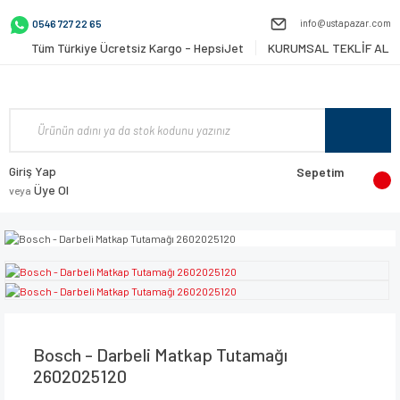
info@ustapazar.com
0546 727 22 65
Tüm Türkiye Ücretsiz Kargo - HepsiJet
KURUMSAL TEKLİF AL
Giriş Yap
Sepetim
Üye Ol
veya
Bosch - Darbeli Matkap Tutamağı
2602025120