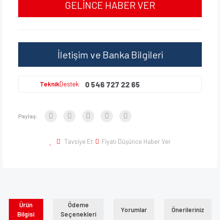
GELİNCE HABER VER
İletişim ve Banka Bilgileri
0 546 727 22 65
Teknik
Destek
Paylaş:
Tavsiye Et
Fiyatı Düşünce Haber Ver
Ürün
Ödeme
Yorumlar
Önerileriniz
Bilgisi
Seçenekleri