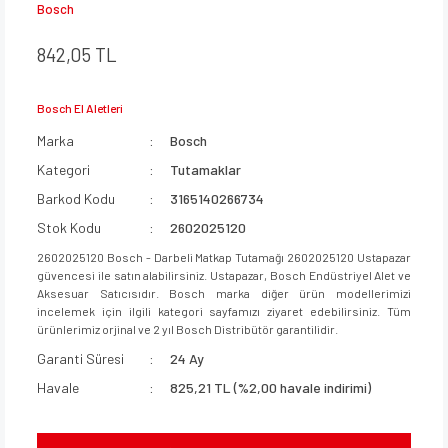
Bosch
842,05 TL
Bosch El Aletleri
Marka
Bosch
Kategori
Tutamaklar
Barkod Kodu
3165140266734
Stok Kodu
2602025120
2602025120 Bosch - Darbeli Matkap Tutamağı 2602025120 Ustapazar
güvencesi ile satın alabilirsiniz. Ustapazar, Bosch Endüstriyel Alet ve
Aksesuar Satıcısıdır. Bosch marka diğer ürün modellerimizi
incelemek için ilgili kategori sayfamızı ziyaret edebilirsiniz. Tüm
ürünlerimiz orjinal ve 2 yıl Bosch Distribütör garantilidir.
Garanti Süresi
24 Ay
Havale
825,21 TL (%2,00 havale indirimi)