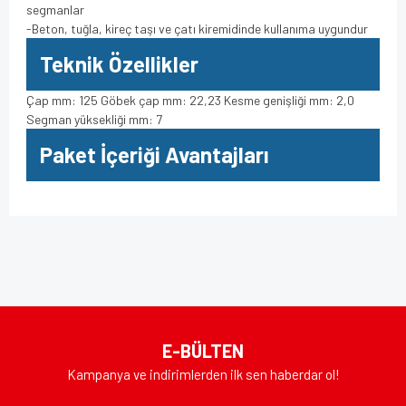
segmanlar
-Beton, tuğla, kireç taşı ve çatı kiremidinde kullanıma uygundur
Teknik Özellikler
Çap mm: 125 Göbek çap mm: 22,23 Kesme genişliği mm: 2,0
Segman yüksekliği mm: 7
Paket İçeriği Avantajları
Bu ürünün fiyat bilgisi, resim, ürün açıklamalarında ve diğer
konularda yetersiz gördüğünüz noktaları öneri formunu
Bu ürüne ilk yorumu siz yapın!
kullanarak tarafımıza iletebilirsiniz.
Görüş ve önerileriniz için teşekkür ederiz.
Yorum Yaz
Ürün resmi kalitesiz, bozuk veya görüntülenemiyor.
E-BÜLTEN
Ürün açıklamasında eksik bilgiler bulunuyor.
Kampanya ve indirimlerden ilk sen haberdar ol!
Ürün bilgilerinde hatalar bulunuyor.