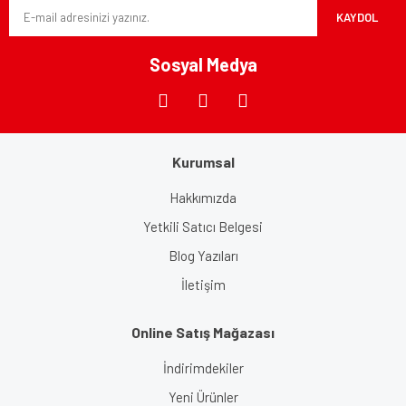
KAYDOL
Ürün fiyatı diğer sitelerden daha pahalı.
Bu ürüne benzer farklı alternatifler olmalı.
Sosyal Medya
Kurumsal
Gönder
Hakkımızda
Yetkili Satıcı Belgesi
Blog Yazıları
İletişim
Online Satış Mağazası
İndirimdekiler
Yeni Ürünler