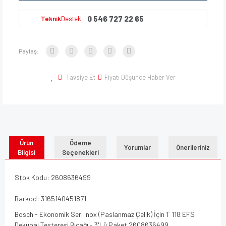
0 546 727 22 65
Teknik
Destek
Paylaş:
Tavsiye Et
Fiyatı Düşünce Haber Ver
Ürün
Ödeme
Yorumlar
Önerileriniz
Bilgisi
Seçenekleri
Stok Kodu: 2608636499
Barkod: 3165140451871
Bosch - Ekonomik Seri Inox (Paslanmaz Çelik) İçin T 118 EFS
Dekupaj Testeresi Bıçağı - 3'Lü Paket 2608636499