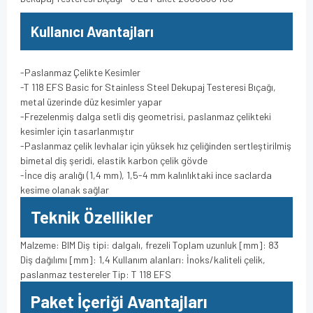
Kullanıcı Avantajları
-Paslanmaz Çelikte Kesimler
-T 118 EFS Basic for Stainless Steel Dekupaj Testeresi Bıçağı,
metal üzerinde düz kesimler yapar
-Frezelenmiş dalga setli diş geometrisi, paslanmaz çelikteki
kesimler için tasarlanmıştır
-Paslanmaz çelik levhalar için yüksek hız çeliğinden sertleştirilmiş
bimetal diş şeridi, elastik karbon çelik gövde
-İnce diş aralığı (1,4 mm), 1,5-4 mm kalınlıktaki ince saclarda
kesime olanak sağlar
Teknik Özellikler
Malzeme: BIM Diş tipi: dalgalı, frezeli Toplam uzunluk [mm]: 83
Diş dağılımı [mm]: 1,4 Kullanım alanları: İnoks/kaliteli çelik,
paslanmaz testereler Tip: T 118 EFS
Paket İçeriği Avantajları