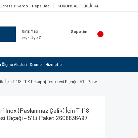
Ücretsiz Kargo - HepsiJet
KURUMSAL TEKLİF AL
Giriş Yap
Sepetim
Üye Ol
veya
 Ölçme Aletleri
Dremel
Hizmetler
) İçin T 118 EFS Dekupaj Testeresi Bıçağı - 5'Li Paket
 Inox (Paslanmaz Çelik) İçin T 118
i Bıçağı - 5'Li Paket 2608636497