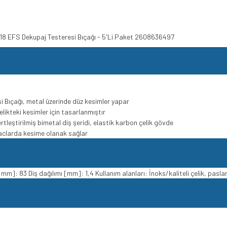
 118 EFS Dekupaj Testeresi Bıçağı - 5'Li Paket 2608636497
i Bıçağı, metal üzerinde düz kesimler yapar
likteki kesimler için tasarlanmıştır
rtleştirilmiş bimetal diş şeridi, elastik karbon çelik gövde
 saclarda kesime olanak sağlar
 [mm]: 83 Diş dağılımı [mm]: 1,4 Kullanım alanları: İnoks/kaliteli çelik, pasl