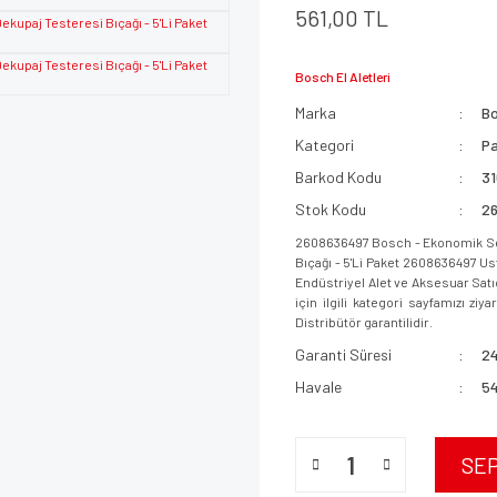
561,00 TL
Bosch El Aletleri
Marka
B
Kategori
Pa
Barkod Kodu
3
Stok Kodu
2
2608636497 Bosch - Ekonomik Seri
Bıçağı - 5'Li Paket 2608636497 Ust
Endüstriyel Alet ve Aksesuar Sat
için ilgili kategori sayfamızı ziy
Distribütör garantilidir.
Garanti Süresi
24
Havale
54
SE