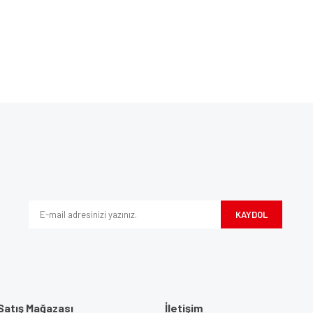
Bu ürüne ilk yorumu siz yapın!
ve diğer konularda yetersiz gördüğünüz noktaları öneri formunu kullanarak tarafım
Yorum Yaz
iyor.
KAYDOL
Satış Mağazası
İletişim