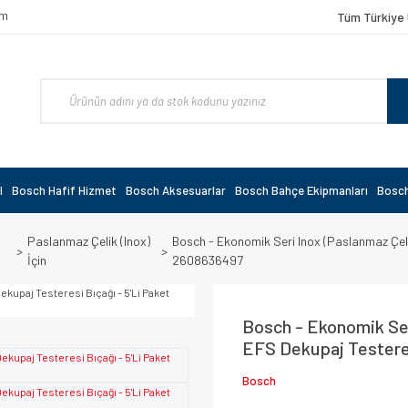
om
Tüm Türkiye 
l
Bosch Hafif Hizmet
Bosch Aksesuarlar
Bosch Bahçe Ekipmanları
Bosch
Paslanmaz Çelik (Inox)
Bosch - Ekonomik Seri Inox (Paslanmaz Çelik
İçin
2608636497
Bosch - Ekonomik Seri
EFS Dekupaj Testeres
Bosch