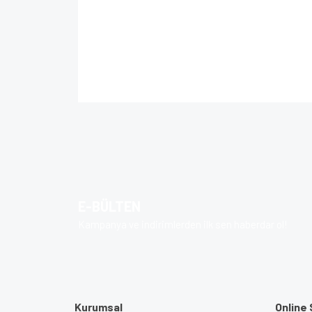
Bu ürünün fiyat bilgisi, resim, ürün açıklamalarında 
Görüş ve önerileriniz için teşekkür ederiz.
Ürün resmi kalitesiz, bozuk veya görüntülenem
Ürün açıklamasında eksik bilgiler bulunuyor.
Ürün bilgilerinde hatalar bulunuyor.
E-BÜLTEN
Ürün fiyatı diğer sitelerden daha pahalı.
Kampanya ve indirimlerden ilk sen haberdar ol!
Bu ürüne benzer farklı alternatifler olmalı.
Kurumsal
Online 