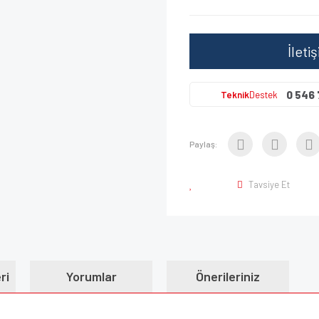
İleti
0 546 
Teknik
Destek
Paylaş:
Tavsiye Et
ri
Yorumlar
Önerileriniz