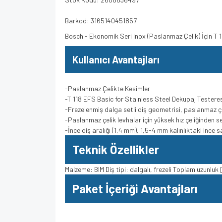
Barkod: 3165140451857
Bosch - Ekonomik Seri Inox (Paslanmaz Çelik) İçin T
Kullanıcı Avantajları
-Paslanmaz Çelikte Kesimler
-T 118 EFS Basic for Stainless Steel Dekupaj Testeres
-Frezelenmiş dalga setli diş geometrisi, paslanmaz çe
-Paslanmaz çelik levhalar için yüksek hız çeliğinden se
-İnce diş aralığı (1,4 mm), 1,5-4 mm kalınlıktaki ince
Teknik Özellikler
Malzeme: BIM Diş tipi: dalgalı, frezeli Toplam uzunluk
Paket İçeriği Avantajları