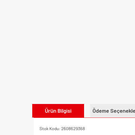
Ürün Bilgisi
Ödeme Seçenekle
Stok Kodu: 2608629368