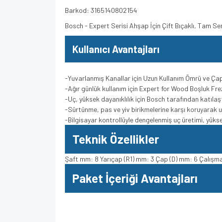
Barkod: 3165140802154
Bosch - Expert Serisi Ahşap İçin Çift Bıçaklı, Tam 
Kullanıcı Avantajları
-Yuvarlanmış Kanallar için Uzun Kullanım Ömrü ve Ç
-Ağır günlük kullanım için Expert for Wood Boşluk Fr
-Uç, yüksek dayanıklılık için Bosch tarafından katılaş
-Sürtünme, pas ve yiv birikmelerine karşı koruyara
-Bilgisayar kontrollüyle dengelenmiş uç üretimi, yüks
Teknik Özellikler
Şaft mm: 8 Yarıçap (R1) mm: 3 Çap (D) mm: 6 Çalışma
Paket İçeriği Avantajları