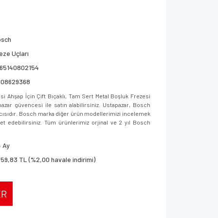
osch
eze Uçları
165140802154
608629368
 Ahşap İçin Çift Bıçaklı, Tam Sert Metal Boşluk Frezesi
r güvencesi ile satın alabilirsiniz. Ustapazar, Bosch
ıcısıdır. Bosch marka diğer ürün modellerimizi incelemek
aret edebilirsiniz. Tüm ürünlerimiz orjinal ve 2 yıl Bosch
 Ay
759,83 TL (%2,00 havale indirimi)
ER