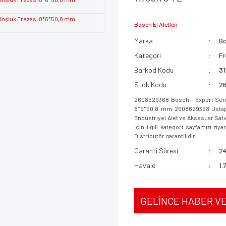
Bosch El Aletleri
Marka
B
Kategori
Fr
Barkod Kodu
3
Stok Kodu
2
2608629368 Bosch - Expert Serisi
8*6*50,8 mm 2608629368 Ustapaza
Endüstriyel Alet ve Aksesuar Sat
için ilgili kategori sayfamızı ziy
Distribütör garantilidir.
Garanti Süresi
24
Havale
1.
GELİNCE HABER V