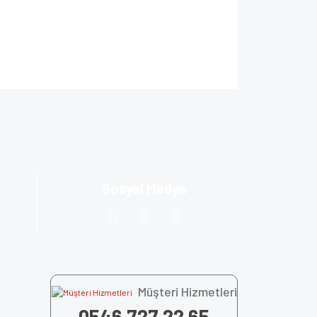
ıza iletebilirsiniz.
Sosyal Medya
Müşteri Hizmetleri
0546 727 22 65