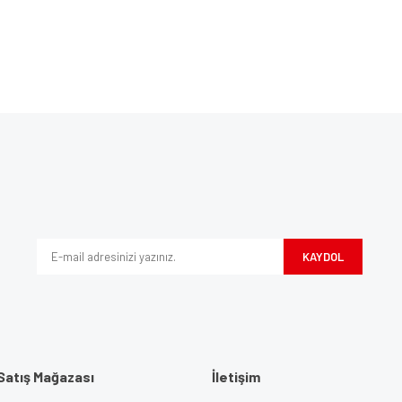
Bu ürüne ilk yorumu siz yapın!
ve diğer konularda yetersiz gördüğünüz noktaları öneri formunu kullanarak tarafım
Yorum Yaz
iyor.
KAYDOL
Satış Mağazası
İletişim