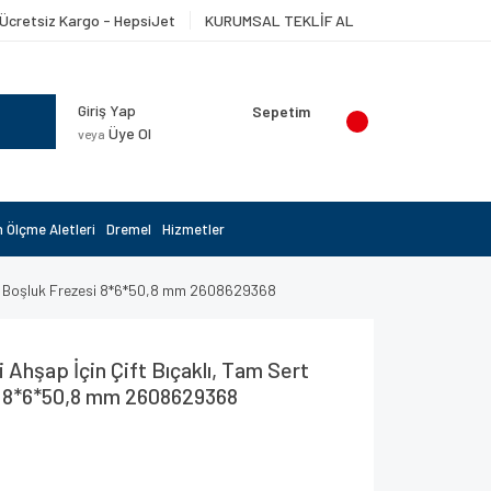
Ücretsiz Kargo - HepsiJet
KURUMSAL TEKLİF AL
Giriş Yap
Sepetim
Üye Ol
veya
 Ölçme Aletleri
Dremel
Hizmetler
tal Boşluk Frezesi 8*6*50,8 mm 2608629368
 Ahşap İçin Çift Bıçaklı, Tam Sert
i 8*6*50,8 mm 2608629368