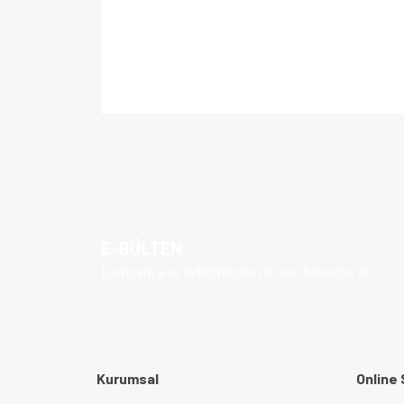
Bu ürünün fiyat bilgisi, resim, ürün açıklamalarında 
Görüş ve önerileriniz için teşekkür ederiz.
Ürün resmi kalitesiz, bozuk veya görüntülenem
Ürün açıklamasında eksik bilgiler bulunuyor.
Ürün bilgilerinde hatalar bulunuyor.
E-BÜLTEN
Ürün fiyatı diğer sitelerden daha pahalı.
Kampanya ve indirimlerden ilk sen haberdar ol!
Bu ürüne benzer farklı alternatifler olmalı.
Kurumsal
Online 