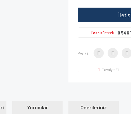
İleti
0 546 
Teknik
Destek
Paylaş:
Tavsiye Et
ri
Yorumlar
Önerileriniz