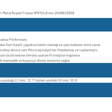
Sert Metal Boşluk Frezesi 8*6*50,8 mm 2608629368
apaksız Performans
ezesi Katı Karpit çapaksız kesim olanağı ve uzun kullanım ömrü sunar
tırılmış ekstra sert Microteq karpitten frezelenmiş ve taşlanmıştır
k ucun üstün kesme ömrünü uzatan Proteqtion kaplama
ek merkezilik ve kusursuz dönüş simetrisi sağlar
 uzunluğu (L) mm: 12,7 Toplam uzunluk (G) mm: 50,8