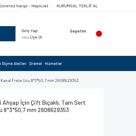
Ücretsiz Kargo - HepsiJet
KURUMSAL TEKLİF AL
Giriş Yap
Sepetim
Üye Ol
veya
 Ölçme Aletleri
Dremel
Hizmetler
tal Kanal Freze Ucu 8*3*50,7 mm 2608629353
 Ahşap İçin Çift Bıçaklı, Tam Sert
cu 8*3*50,7 mm 2608629353