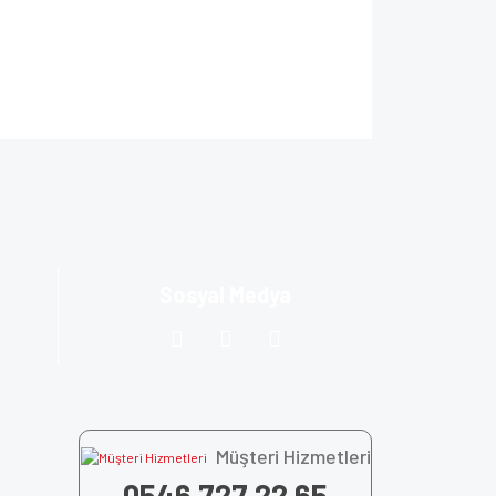
ıza iletebilirsiniz.
Sosyal Medya
Müşteri Hizmetleri
0546 727 22 65