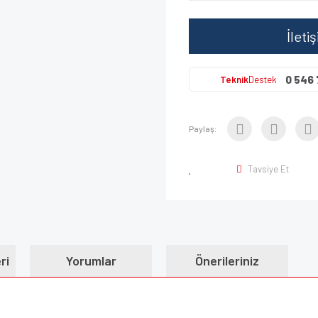
İleti
0 546 
Teknik
Destek
Paylaş:
Tavsiye Et
ri
Yorumlar
Önerileriniz