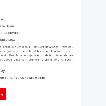
osch
eze Uçları
165140802000
608629353
 Ahşap İçin Çift Bıçaklı, Tam Sert Metal Kanal Freze Ucu
r güvencesi ile satın alabilirsiniz. Ustapazar, Bosch
ıcısıdır. Bosch marka diğer ürün modellerimizi incelemek
aret edebilirsiniz. Tüm ürünlerimiz orjinal ve 2 yıl Bosch
 Ay
759,30 TL (%2,00 havale indirimi)
ER