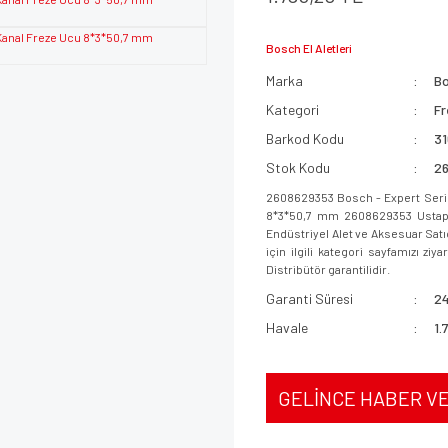
Bosch El Aletleri
Marka
B
Kategori
Fr
Barkod Kodu
3
Stok Kodu
2
2608629353 Bosch - Expert Serisi
8*3*50,7 mm 2608629353 Ustapaza
Endüstriyel Alet ve Aksesuar Sat
için ilgili kategori sayfamızı ziy
Distribütör garantilidir.
Garanti Süresi
24
Havale
1.
GELİNCE HABER V