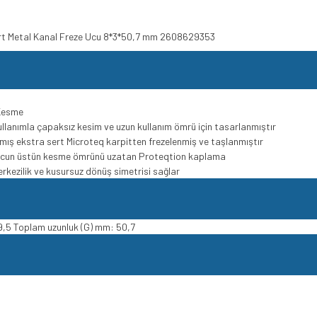
Sert Metal Kanal Freze Ucu 8*3*50,7 mm 2608629353
 Kesme
ullanımla çapaksız kesim ve uzun kullanım ömrü için tasarlanmıştır
ılmış ekstra sert Microteq karpitten frezelenmiş ve taşlanmıştır
k ucun üstün kesme ömrünü uzatan Proteqtion kaplama
rkezilik ve kusursuz dönüş simetrisi sağlar
9,5 Toplam uzunluk (G) mm: 50,7