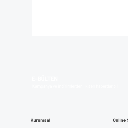
Bu ürünün fiyat bilgisi, resim, ürün açıklamalarında 
Görüş ve önerileriniz için teşekkür ederiz.
Ürün resmi kalitesiz, bozuk veya görüntülenem
Ürün açıklamasında eksik bilgiler bulunuyor.
Ürün bilgilerinde hatalar bulunuyor.
E-BÜLTEN
Ürün fiyatı diğer sitelerden daha pahalı.
Kampanya ve indirimlerden ilk sen haberdar ol!
Bu ürüne benzer farklı alternatifler olmalı.
Kurumsal
Online 