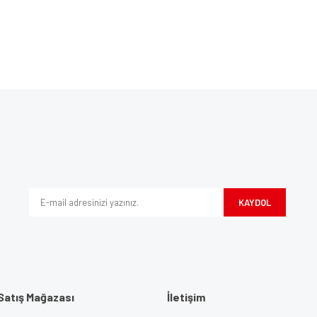
Bu ürüne ilk yorumu siz yapın!
ve diğer konularda yetersiz gördüğünüz noktaları öneri formunu kullanarak tarafım
Yorum Yaz
iyor.
KAYDOL
Satış Mağazası
İletişim