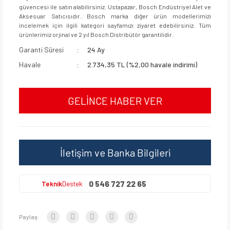
güvencesi ile satın alabilirsiniz. Ustapazar, Bosch Endüstriyel Alet ve
Aksesuar Satıcısıdır. Bosch marka diğer ürün modellerimizi
incelemek için ilgili kategori sayfamızı ziyaret edebilirsiniz. Tüm
ürünlerimiz orjinal ve 2 yıl Bosch Distribütör garantilidir.
Garanti Süresi
24 Ay
Havale
2.734,35 TL (%2,00 havale indirimi)
GELİNCE HABER VER
İletişim ve Banka Bilgileri
0 546 727 22 65
Teknik
Destek
Paylaş: