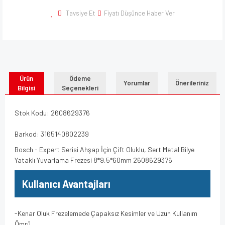
Tavsiye Et
Fiyatı Düşünce Haber Ver
Ürün
Ödeme
Yorumlar
Önerileriniz
Bilgisi
Seçenekleri
Stok Kodu: 2608629376
Barkod: 3165140802239
Bosch - Expert Serisi Ahşap İçin Çift Oluklu, Sert Metal Bilye
Yataklı Yuvarlama Frezesi 8*9,5*60mm 2608629376
Kullanıcı Avantajları
-Kenar Oluk Frezelemede Çapaksız Kesimler ve Uzun Kullanım
Ömrü