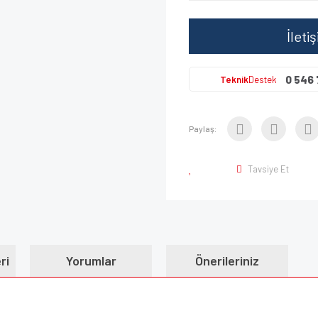
İleti
0 546 
Teknik
Destek
Paylaş:
Tavsiye Et
ri
Yorumlar
Önerileriniz