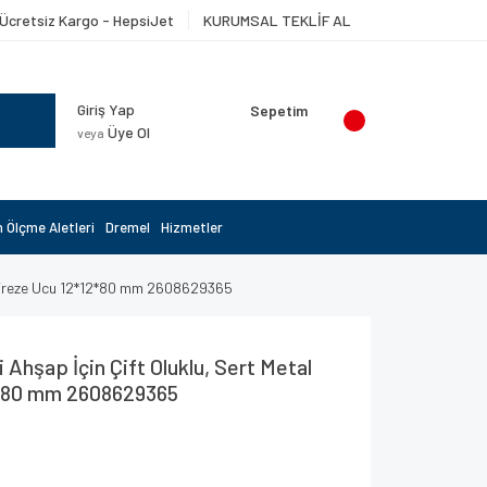
Ücretsiz Kargo - HepsiJet
KURUMSAL TEKLİF AL
Giriş Yap
Sepetim
Üye Ol
veya
 Ölçme Aletleri
Dremel
Hizmetler
üz Freze Ucu 12*12*80 mm 2608629365
 Ahşap İçin Çift Oluklu, Sert Metal
2*80 mm 2608629365