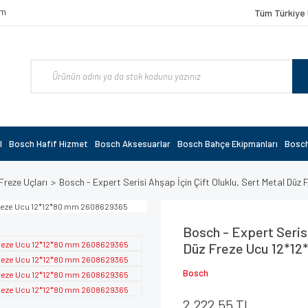
om
Tüm Türkiye 
l
Bosch Hafif Hizmet
Bosch Aksesuarlar
Bosch Bahçe Ekipmanları
Bosch
Freze Uçları
Bosch - Expert Serisi Ahşap İçin Çift Oluklu, Sert Metal D
Bosch - Expert Serisi
Düz Freze Ucu 12*1
Bosch
2.222,55 TL