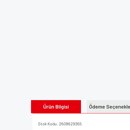
Ürün Bilgisi
Ödeme Seçenekle
Stok Kodu: 2608629365