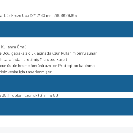
Metal Düz Freze Ucu 12*12*80 mm 2608629365
n Kullanım Ömrü
eze Ucu, çapaksız oluk açmada uzun kullanım ömrü sunar
h tarafından üretilmiş Microteq karpit
k ucun üstün kesme ömrünü uzatan Proteqtion kaplama
siz kesim için tasarlanmıştır
: 38,1 Toplam uzunluk (G) mm: 80