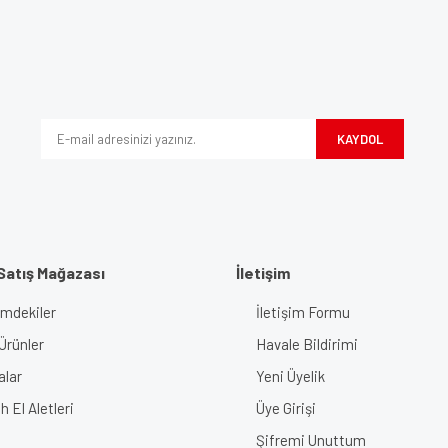
e diğer konularda yetersiz gördüğünüz noktaları öneri formunu kullanarak tarafımı
Bu ürüne ilk yorumu siz yapın!
iyor.
Yorum Yaz
KAYDOL
Satış Mağazası
İletişim
imdekiler
İletişim Formu
Gönder
Ürünler
Havale Bildirimi
alar
Yeni Üyelik
 El Aletleri
Üye Girişi
Şifremi Unuttum