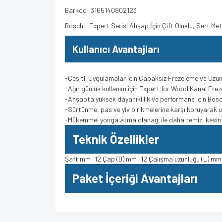
Barkod: 3165140802123
Bosch - Expert Serisi Ahşap İçin Çift Oluklu, Sert 
Kullanıcı Avantajları
-Çeşitli Uygulamalar için Çapaksız Frezeleme ve Uzu
-Ağır günlük kullanım için Expert for Wood Kanal Fr
-Ahşapta yüksek dayanıklılık ve performans için Bosc
-Sürtünme, pas ve yiv birikmelerine karşı koruyara
-Mükemmel yonga atma olanağı ile daha temiz, kesinti
Teknik Özellikler
Şaft mm: 12 Çap (D) mm: 12 Çalışma uzunluğu (L) mm
Paket İçeriği Avantajları