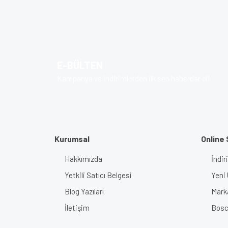
Bu ürünün fiyat bilgisi, resim, ürün açıklamalarında v
Görüş ve önerileriniz için teşekkür ederiz.
Ürün resmi kalitesiz, bozuk veya görüntülenem
Ürün açıklamasında eksik bilgiler bulunuyor.
E-BÜLTEN
Ürün bilgilerinde hatalar bulunuyor.
Kampanya ve indirimlerden ilk sen haberdar ol!
Ürün fiyatı diğer sitelerden daha pahalı.
Bu ürüne benzer farklı alternatifler olmalı.
Kurumsal
Online 
Hakkımızda
İndir
Yetkili Satıcı Belgesi
Yeni 
Blog Yazıları
Mark
İletişim
Bosch