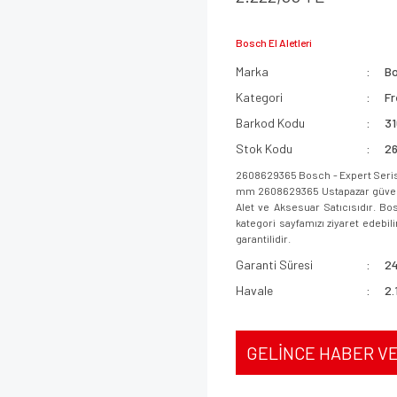
Bosch El Aletleri
Marka
B
Kategori
Fr
Barkod Kodu
3
Stok Kodu
2
2608629365 Bosch - Expert Serisi 
mm 2608629365 Ustapazar güvences
Alet ve Aksesuar Satıcısıdır. Bo
kategori sayfamızı ziyaret edebili
garantilidir.
Garanti Süresi
24
Havale
2.
GELİNCE HABER V