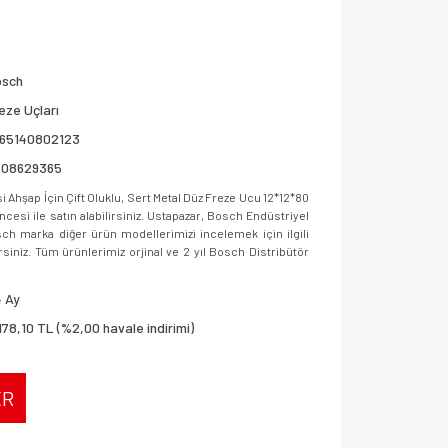
osch
eze Uçları
165140802123
608629365
Ahşap İçin Çift Oluklu, Sert Metal Düz Freze Ucu 12*12*80
i ile satın alabilirsiniz. Ustapazar, Bosch Endüstriyel
sch marka diğer ürün modellerimizi incelemek için ilgili
rsiniz. Tüm ürünlerimiz orjinal ve 2 yıl Bosch Distribütör
 Ay
178,10 TL (%2,00 havale indirimi)
ER