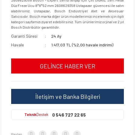
Düz Freze Ucu 8*8*52 mm 2608629358 Ustapazar güvencesi ile satın
alabilirsiniz. Ustapazar, Bosch Endüstriyel Alet ve Aksesuar
Satıcısıdır. Bosch marka diğer ürün modellerimizi incelemek için ilgili
kategori sayfamızı ziyaret edebilirsiniz. Tüm ürünlerimiz orjinal ve 2 yıl
Bosch Distribütör garantilidir.
Garanti Süresi
24 Ay
Havale
1.417,03 TL (%2,00 havale indirimi)
GELİNCE HABER VER
İletişim ve Banka Bilgileri
0 546 727 22 65
Teknik
Destek
Paylaş: