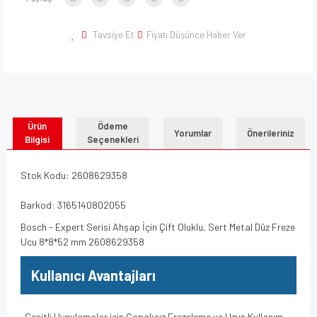
Tavsiye Et
Fiyatı Düşünce Haber Ver
Ürün
Ödeme
Yorumlar
Önerileriniz
Bilgisi
Seçenekleri
Stok Kodu: 2608629358
Barkod: 3165140802055
Bosch - Expert Serisi Ahşap İçin Çift Oluklu, Sert Metal Düz Freze
Ucu 8*8*52 mm 2608629358
Kullanıcı Avantajları
-Çeşitli Uygulamalar için Çapaksız Frezeleme ve Uzun Kullanım