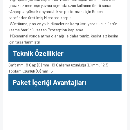
çapaksız menteşe yuvası açmada uzun kullanım ömrü sunar
-Ahşapta yüksek dayanıklılık ve performans için Bosch
tarafından üretilmiş Microteq karpit
-Sürtünme, pas ve yiv birikmelerine karşı koruyarak ucun üstün
kesme ömrünü uzatan Proteqtion kaplama
-Mükemmel yonga atma olanağı ile daha temiz, kesintisiz kesim
için tasarlanmıştır
Teknik Özellikler
Şaft mm: 8 Çap (D) mm: 19 Çalışma uzunluğu (L) mm: 12,5
Toplam uzunluk (G) mm: 51
Paket İçeriği Avantajları