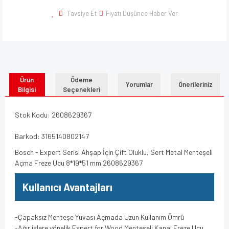
Tavsiye Et
Fiyatı Düşünce Haber Ver
Ürün
Ödeme
Yorumlar
Önerileriniz
Bilgisi
Seçenekleri
Stok Kodu: 2608629367
Barkod: 3165140802147
Bosch - Expert Serisi Ahşap İçin Çift Oluklu, Sert Metal Menteşeli
Açma Freze Ucu 8*19*51 mm 2608629367
Kullanıcı Avantajları
-Çapaksız Menteşe Yuvası Açmada Uzun Kullanım Ömrü
-Ağır işlere yönelik Expert for Wood Menteşeli Kanal Freze Ucu,