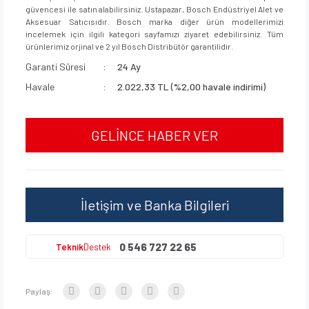
güvencesi ile satın alabilirsiniz. Ustapazar, Bosch Endüstriyel Alet ve
Aksesuar Satıcısıdır. Bosch marka diğer ürün modellerimizi
incelemek için ilgili kategori sayfamızı ziyaret edebilirsiniz. Tüm
ürünlerimiz orjinal ve 2 yıl Bosch Distribütör garantilidir.
Garanti Süresi
24 Ay
Havale
2.022,33 TL (%2,00 havale indirimi)
GELİNCE HABER VER
İletişim ve Banka Bilgileri
0 546 727 22 65
Teknik
Destek
Paylaş: