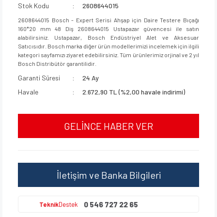
Stok Kodu
2608644015
Matkap ve Kırıcı Delici Uçları
Bağlantı Modülü
Tutamaklar
2608644015 Bosch - Expert Serisi Ahşap için Daire Testere Bıçağı
Zımparalama Aksesuarları
Üfleyiciler
160*20 mm 48 Diş 2608644015 Ustapazar güvencesi ile satın
Panter Testere Aksesuarları
Çok Amaçlı Akülü
alabilirsiniz. Ustapazar, Bosch Endüstriyel Alet ve Aksesuar
Tutkal Tabancaları 
Satıcısıdır. Bosch marka diğer ürün modellerimizi incelemek için ilgili
Yüksek Basınçlı Yı
Aksesuarları
kategori sayfamızı ziyaret edebilirsiniz. Tüm ürünlerimiz orjinal ve 2 yıl
Hidrolik Makineler
Bosch Distribütör garantilidir.
Yağlar
Zımpara Makineleri
Garanti Süresi
24 Ay
Havale
2.672,90 TL (%2,00 havale indirimi)
Yüzey İşleme Makine
Aksesuarlar
GELİNCE HABER VER
Zımba Makineleri İ
İletişim ve Banka Bilgileri
0 546 727 22 65
Teknik
Destek