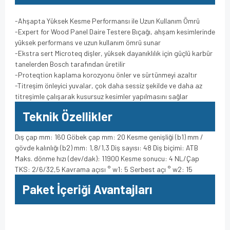
-Ahşapta Yüksek Kesme Performansı ile Uzun Kullanım Ömrü
-Expert for Wood Panel Daire Testere Bıçağı, ahşam kesimlerinde
yüksek performans ve uzun kullanım ömrü sunar
-Ekstra sert Microteq dişler, yüksek dayanıklılık için güçlü karbür
tanelerden Bosch tarafından üretilir
-Proteqtion kaplama korozyonu önler ve sürtünmeyi azaltır
-Titreşim önleyici yuvalar, çok daha sessiz şekilde ve daha az
titreşimle çalışarak kusursuz kesimler yapılmasını sağlar
Teknik Özellikler
Dış çap mm: 160 Göbek çap mm: 20 Kesme genişliği (b1) mm /
gövde kalınlığı (b2) mm: 1,8/1,3 Diş sayısı: 48 Diş biçimi: ATB
Maks. dönme hızı (dev/dak): 11900 Kesme sonucu: 4 NL/Çap
TKS: 2/6/32,5 Kavrama açısı ° w1: 5 Serbest açı ° w2: 15
Paket İçeriği Avantajları