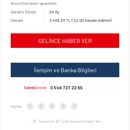
Bosch Distribütör garantilidir.
Garanti Süresi
24 Ay
Havale
2.409,33 TL (%2,00 havale indirimi)
GELİNCE HABER VER
İletişim ve Banka Bilgileri
0 546 727 22 65
Teknik
Destek
Paylaş:
Tavsiye Et
Fiyatı Düşünce Haber Ver