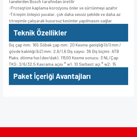
tanelerden Bosch tarafından üretilir
-Proteqtion kaplama korozyonu önler ve sürtünmeyi azaltır
-Titreşim önleyici yuvalar, çok daha sessiz şekilde ve daha az
titreşimle çalışarak kusursuz kesimler yapılmasını sağlar
Teknik Özellikler
Dış çap mm: 165 Göbek çap mm: 20 Kesme genişliği (b1) mm /
gövde kalınlığı (b2) mm: 2,6/1,6 Diş sayısı: 36 Diş biçimi: ATB
Maks. dönme hızı (dev/dak): 11500 Kesme sonucu: 3 NL/Çap
TKS: 2/6/32,5 Kavrama açısı ° w1: 10 Serbest açı ° w2: 15
Paket İçeriği Avantajları
Bu ürünün fiyat bilgisi, resim, ürün açıklamalarında ve diğer
konularda yetersiz gördüğünüz noktaları öneri formunu
Bu ürüne ilk yorumu siz yapın!
kullanarak tarafımıza iletebilirsiniz.
Görüş ve önerileriniz için teşekkür ederiz.
Yorum Yaz