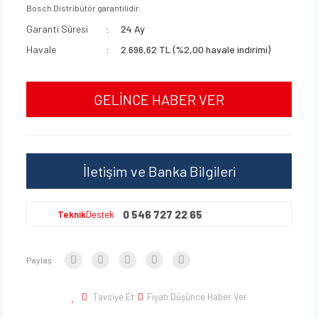
Bosch Distribütör garantilidir.
Garanti Süresi
24 Ay
Havale
2.696,62 TL (%2,00 havale indirimi)
GELİNCE HABER VER
İletişim ve Banka Bilgileri
0 546 727 22 65
Teknik
Destek
Paylaş:
Tavsiye Et
Fiyatı Düşünce Haber Ver