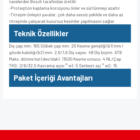
tanelerden Bosch tarafından üretilir
-Proteqtion kaplama korozyonu önler ve sürtünmeyi azaltır
-Titreşim önleyici yuvalar, çok daha sessiz şekilde ve daha az
titreşimle çalışarak kusursuz kesimler yapılmasını sağlar
Teknik Özellikler
Dış çap mm: 165 Göbek çap mm: 20 Kesme genişliği (b1) mm /
gövde kalınlığı (b2) mm: 2,6/1,6 Diş sayısı: 48 Diş biçimi: ATB
Maks. dönme hızı (dev/dak): 11500 Kesme sonucu: 4 NL/Çap
TKS: 2/6/32,5 Kavrama açısı ° w1: 5 Serbest açı ° w2: 15
Paket İçeriği Avantajları
Bu ürünün fiyat bilgisi, resim, ürün açıklamalarında ve diğer
konularda yetersiz gördüğünüz noktaları öneri formunu
Bu ürüne ilk yorumu siz yapın!
kullanarak tarafımıza iletebilirsiniz.
Görüş ve önerileriniz için teşekkür ederiz.
Yorum Yaz