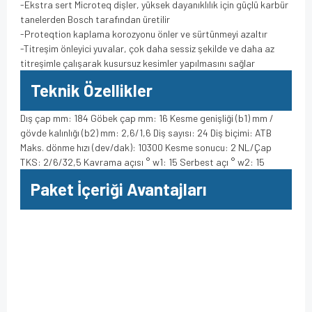
-Ekstra sert Microteq dişler, yüksek dayanıklılık için güçlü karbür
tanelerden Bosch tarafından üretilir
-Proteqtion kaplama korozyonu önler ve sürtünmeyi azaltır
-Titreşim önleyici yuvalar, çok daha sessiz şekilde ve daha az
titreşimle çalışarak kusursuz kesimler yapılmasını sağlar
Teknik Özellikler
Dış çap mm: 184 Göbek çap mm: 16 Kesme genişliği (b1) mm /
gövde kalınlığı (b2) mm: 2,6/1,6 Diş sayısı: 24 Diş biçimi: ATB
Maks. dönme hızı (dev/dak): 10300 Kesme sonucu: 2 NL/Çap
TKS: 2/6/32,5 Kavrama açısı ° w1: 15 Serbest açı ° w2: 15
Paket İçeriği Avantajları