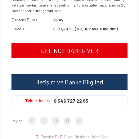
kategori sayfamızı ziyaret edebilirsiniz. Tüm ürünlerimiz orjinal ve 2 yıl
Bosch Distribütör garantilidir.
Garanti Süresi
24 Ay
Havale
2.107,49 TL (%2,00 havale indirimi)
GELİNCE HABER VER
İletişim ve Banka Bilgileri
0 546 727 22 65
Teknik
Destek
Paylaş:
Tavsiye Et
Fiyatı Düşünce Haber Ver