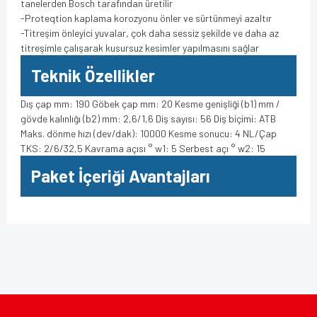
tanelerden Bosch tarafından üretilir
-Proteqtion kaplama korozyonu önler ve sürtünmeyi azaltır
-Titreşim önleyici yuvalar, çok daha sessiz şekilde ve daha az
titreşimle çalışarak kusursuz kesimler yapılmasını sağlar
Teknik Özellikler
Dış çap mm: 190 Göbek çap mm: 20 Kesme genişliği (b1) mm /
gövde kalınlığı (b2) mm: 2,6/1,6 Diş sayısı: 56 Diş biçimi: ATB
Maks. dönme hızı (dev/dak): 10000 Kesme sonucu: 4 NL/Çap
TKS: 2/6/32,5 Kavrama açısı ° w1: 5 Serbest açı ° w2: 15
Paket İçeriği Avantajları
Bu ürünün fiyat bilgisi, resim, ürün açıklamalarında ve diğer
konularda yetersiz gördüğünüz noktaları öneri formunu
Bu ürüne ilk yorumu siz yapın!
kullanarak tarafımıza iletebilirsiniz.
Görüş ve önerileriniz için teşekkür ederiz.
Yorum Yaz