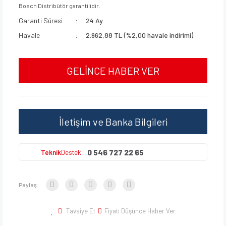
Bosch Distribütör garantilidir.
Garanti Süresi
24 Ay
Havale
2.962,88 TL (%2,00 havale indirimi)
GELİNCE HABER VER
İletişim ve Banka Bilgileri
0 546 727 22 65
Teknik
Destek
Paylaş:
Tavsiye Et
Fiyatı Düşünce Haber Ver