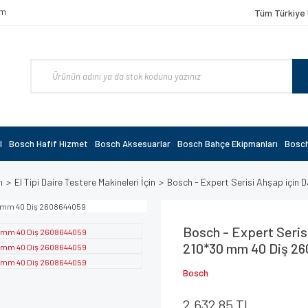
om
Tüm Türkiye 
l
Bosch Hafif Hizmet
Bosch Aksesuarlar
Bosch Bahçe Ekipmanları
Bosch
ı
El Tipi Daire Testere Makineleri İçin
Bosch - Expert Serisi Ahşap için
Bosch - Expert Serisi
210*30 mm 40 Diş 2
Bosch
2.632,85 TL