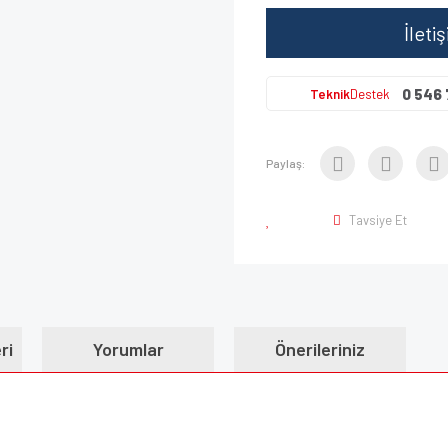
İleti
0 546 
Teknik
Destek
Paylaş:
Tavsiye Et
ri
Yorumlar
Önerileriniz