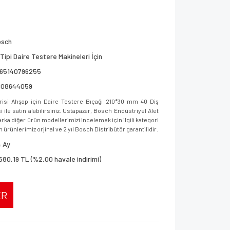
osch
 Tipi Daire Testere Makineleri İçin
165140796255
608644059
si Ahşap için Daire Testere Bıçağı 210*30 mm 40 Diş
le satın alabilirsiniz. Ustapazar, Bosch Endüstriyel Alet
ka diğer ürün modellerimizi incelemek için ilgili kategori
 ürünlerimiz orjinal ve 2 yıl Bosch Distribütör garantilidir.
 Ay
580,19 TL (%2,00 havale indirimi)
ER