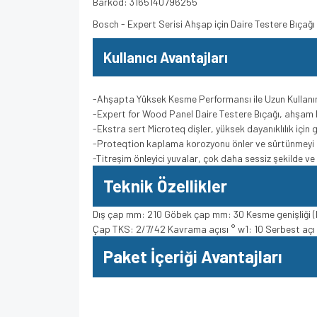
Barkod: 3165140796255
Bosch - Expert Serisi Ahşap için Daire Testere Bıç
Kullanıcı Avantajları
-Ahşapta Yüksek Kesme Performansı ile Uzun Kullan
-Expert for Wood Panel Daire Testere Bıçağı, ahşam 
-Ekstra sert Microteq dişler, yüksek dayanıklılık için
-Proteqtion kaplama korozyonu önler ve sürtünmeyi 
-Titreşim önleyici yuvalar, çok daha sessiz şekilde v
Teknik Özellikler
Dış çap mm: 210 Göbek çap mm: 30 Kesme genişliği (b1
Çap TKS: 2/7/42 Kavrama açısı ° w1: 10 Serbest açı 
Paket İçeriği Avantajları