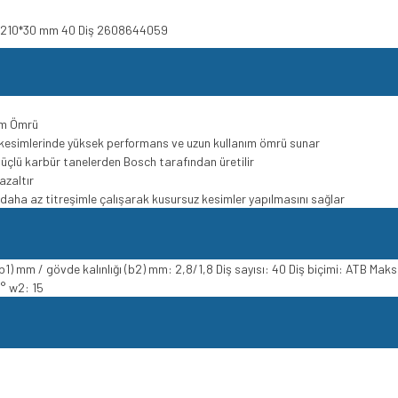
ağı 210*30 mm 40 Diş 2608644059
ım Ömrü
kesimlerinde yüksek performans ve uzun kullanım ömrü sunar
 güçlü karbür tanelerden Bosch tarafından üretilir
azaltır
e daha az titreşimle çalışarak kusursuz kesimler yapılmasını sağlar
) mm / gövde kalınlığı (b2) mm: 2,8/1,8 Diş sayısı: 40 Diş biçimi: ATB Ma
° w2: 15