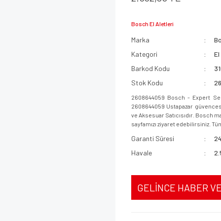
Bosch El Aletleri
Marka
B
Kategori
El
Barkod Kodu
3
Stok Kodu
2
2608644059 Bosch - Expert Seri
2608644059 Ustapazar güvencesi i
ve Aksesuar Satıcısıdır. Bosch mar
sayfamızı ziyaret edebilirsiniz. Tüm
Garanti Süresi
24
Havale
2.
GELİNCE HABER V