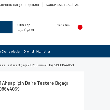
Ücretsiz Kargo - HepsiJet
KURUMSAL TEKLİF AL
Giriş Yap
Sepetim
Üye Ol
veya
 Ölçme Aletleri
Dremel
Hizmetler
 Daire Testere Bıçağı 210*30 mm 40 Diş 2608644059
 Ahşap için Daire Testere Bıçağı
608644059