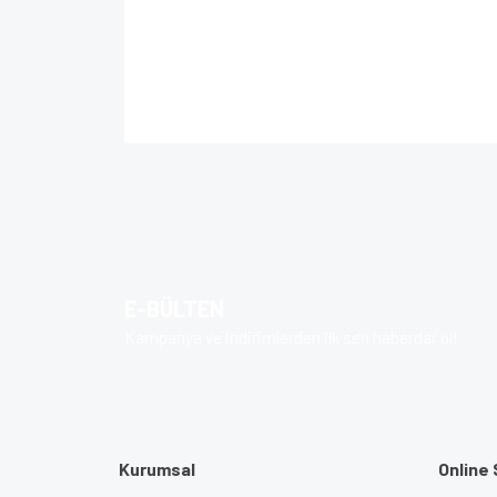
Bu ürünün fiyat bilgisi, resim, ürün açıklamalarında 
Görüş ve önerileriniz için teşekkür ederiz.
Ürün resmi kalitesiz, bozuk veya görüntülenem
Ürün açıklamasında eksik bilgiler bulunuyor.
Ürün bilgilerinde hatalar bulunuyor.
E-BÜLTEN
Ürün fiyatı diğer sitelerden daha pahalı.
Kampanya ve indirimlerden ilk sen haberdar ol!
Bu ürüne benzer farklı alternatifler olmalı.
Kurumsal
Online 