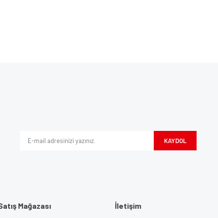
Bu ürüne ilk yorumu siz yapın!
ve diğer konularda yetersiz gördüğünüz noktaları öneri formunu kullanarak tarafım
Yorum Yaz
iyor.
KAYDOL
Satış Mağazası
İletişim