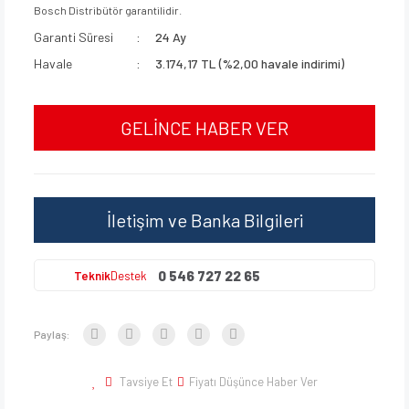
Bosch Distribütör garantilidir.
Garanti Süresi
24 Ay
Havale
3.174,17 TL (%2,00 havale indirimi)
GELİNCE HABER VER
İletişim ve Banka Bilgileri
0 546 727 22 65
Teknik
Destek
Paylaş:
Tavsiye Et
Fiyatı Düşünce Haber Ver