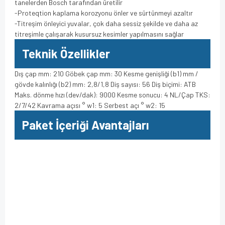
tanelerden Bosch tarafından üretilir
-Proteqtion kaplama korozyonu önler ve sürtünmeyi azaltır
-Titreşim önleyici yuvalar, çok daha sessiz şekilde ve daha az
titreşimle çalışarak kusursuz kesimler yapılmasını sağlar
Teknik Özellikler
Dış çap mm: 210 Göbek çap mm: 30 Kesme genişliği (b1) mm /
gövde kalınlığı (b2) mm: 2,8/1,8 Diş sayısı: 56 Diş biçimi: ATB
Maks. dönme hızı (dev/dak): 9000 Kesme sonucu: 4 NL/Çap TKS:
2/7/42 Kavrama açısı ° w1: 5 Serbest açı ° w2: 15
Paket İçeriği Avantajları