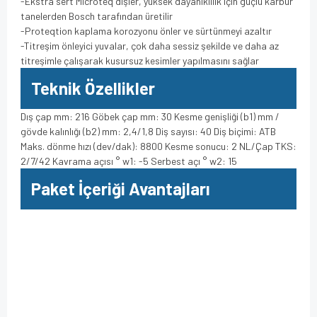
-Ekstra sert Microteq dişler, yüksek dayanıklılık için güçlü karbür
tanelerden Bosch tarafından üretilir
-Proteqtion kaplama korozyonu önler ve sürtünmeyi azaltır
-Titreşim önleyici yuvalar, çok daha sessiz şekilde ve daha az
titreşimle çalışarak kusursuz kesimler yapılmasını sağlar
Teknik Özellikler
Dış çap mm: 216 Göbek çap mm: 30 Kesme genişliği (b1) mm /
gövde kalınlığı (b2) mm: 2,4/1,8 Diş sayısı: 40 Diş biçimi: ATB
Maks. dönme hızı (dev/dak): 8800 Kesme sonucu: 2 NL/Çap TKS:
2/7/42 Kavrama açısı ° w1: -5 Serbest açı ° w2: 15
Paket İçeriği Avantajları