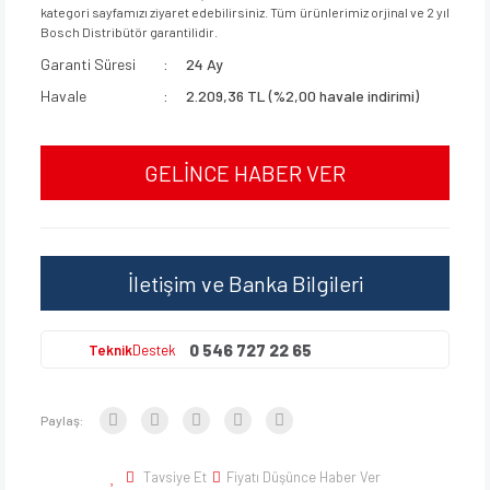
kategori sayfamızı ziyaret edebilirsiniz. Tüm ürünlerimiz orjinal ve 2 yıl
Bosch Distribütör garantilidir.
Garanti Süresi
24 Ay
Havale
2.209,36 TL (%2,00 havale indirimi)
GELİNCE HABER VER
İletişim ve Banka Bilgileri
0 546 727 22 65
Teknik
Destek
Paylaş:
Tavsiye Et
Fiyatı Düşünce Haber Ver