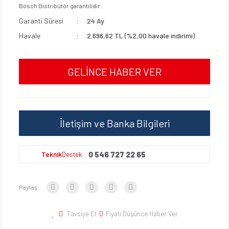
Bosch Distribütör garantilidir.
Garanti Süresi
24 Ay
Havale
2.696,62 TL (%2,00 havale indirimi)
GELİNCE HABER VER
İletişim ve Banka Bilgileri
0 546 727 22 65
Teknik
Destek
Paylaş:
Tavsiye Et
Fiyatı Düşünce Haber Ver