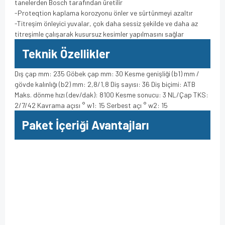
tanelerden Bosch tarafından üretilir
-Proteqtion kaplama korozyonu önler ve sürtünmeyi azaltır
-Titreşim önleyici yuvalar, çok daha sessiz şekilde ve daha az
titreşimle çalışarak kusursuz kesimler yapılmasını sağlar
Teknik Özellikler
Dış çap mm: 235 Göbek çap mm: 30 Kesme genişliği (b1) mm /
gövde kalınlığı (b2) mm: 2,8/1,8 Diş sayısı: 36 Diş biçimi: ATB
Maks. dönme hızı (dev/dak): 8100 Kesme sonucu: 3 NL/Çap TKS:
2/7/42 Kavrama açısı ° w1: 15 Serbest açı ° w2: 15
Paket İçeriği Avantajları