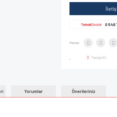
İleti
0 546 
Teknik
Destek
Paylaş:
Tavsiye Et
ri
Yorumlar
Önerileriniz