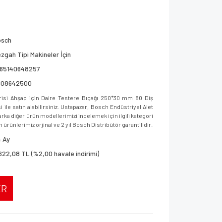
osch
zgah Tipi Makineler İçin
165140648257
608642500
si Ahşap için Daire Testere Bıçağı 250*30 mm 80 Diş
le satın alabilirsiniz. Ustapazar, Bosch Endüstriyel Alet
ka diğer ürün modellerimizi incelemek için ilgili kategori
 ürünlerimiz orjinal ve 2 yıl Bosch Distribütör garantilidir.
 Ay
622,08 TL (%2,00 havale indirimi)
ER