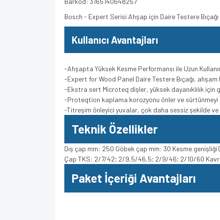
Barkod: 3165140648257
Bosch - Expert Serisi Ahşap için Daire Testere Bıç
Kullanıcı Avantajları
-Ahşapta Yüksek Kesme Performansı ile Uzun Kullan
-Expert for Wood Panel Daire Testere Bıçağı, ahşam 
-Ekstra sert Microteq dişler, yüksek dayanıklılık için
-Proteqtion kaplama korozyonu önler ve sürtünmeyi 
-Titreşim önleyici yuvalar, çok daha sessiz şekilde v
Teknik Özellikler
Dış çap mm: 250 Göbek çap mm: 30 Kesme genişliği (b
Çap TKS: 2/7/42; 2/9,5/46,5; 2/9/46; 2/10/60 Kavra
Paket İçeriği Avantajları