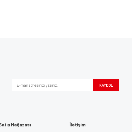
Bu ürüne ilk yorumu siz yapın!
ve diğer konularda yetersiz gördüğünüz noktaları öneri formunu kullanarak tarafım
Yorum Yaz
iyor.
KAYDOL
Satış Mağazası
İletişim