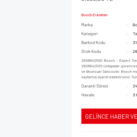
Bosch El Aletleri
Marka
B
Kategori
Te
Barkod Kodu
3
Stok Kodu
2
2608642500 Bosch - Expert Seri
2608642500 Ustapazar güvencesi i
ve Aksesuar Satıcısıdır. Bosch mar
sayfamızı ziyaret edebilirsiniz. Tüm
Garanti Süresi
24
Havale
3.
GELİNCE HABER V