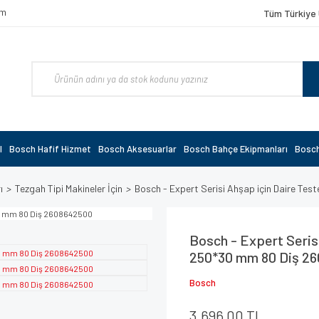
om
Tüm Türkiye 
l
Bosch Hafif Hizmet
Bosch Aksesuarlar
Bosch Bahçe Ekipmanları
Bosch
ı
Tezgah Tipi Makineler İçin
Bosch - Expert Serisi Ahşap için Daire Te
Bosch - Expert Serisi
250*30 mm 80 Diş 2
Bosch
3.696,00 TL