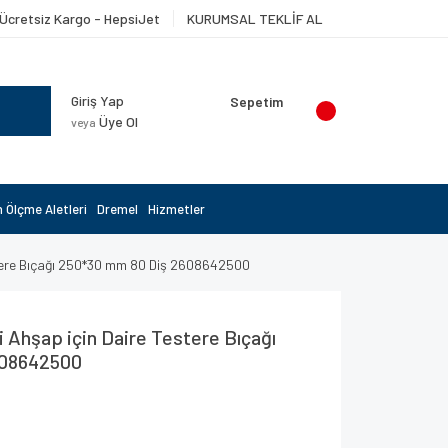
Ücretsiz Kargo - HepsiJet
KURUMSAL TEKLİF AL
Giriş Yap
Sepetim
Üye Ol
veya
 Ölçme Aletleri
Dremel
Hizmetler
stere Bıçağı 250*30 mm 80 Diş 2608642500
 Ahşap için Daire Testere Bıçağı
608642500