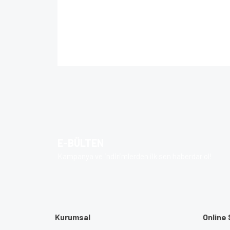
Bu ürünün fiyat bilgisi, resim, ürün açıklamalarında 
Görüş ve önerileriniz için teşekkür ederiz.
Ürün resmi kalitesiz, bozuk veya görüntülenem
Ürün açıklamasında eksik bilgiler bulunuyor.
Ürün bilgilerinde hatalar bulunuyor.
E-BÜLTEN
Ürün fiyatı diğer sitelerden daha pahalı.
Kampanya ve indirimlerden ilk sen haberdar ol!
Bu ürüne benzer farklı alternatifler olmalı.
Kurumsal
Online 