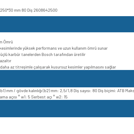
ağı 250*30 mm 80 Diş 2608642500
ım Ömrü
kesimlerinde yüksek performans ve uzun kullanım ömrü sunar
 güçlü karbür tanelerden Bosch tarafından üretilir
azaltır
e daha az titreşimle çalışarak kusursuz kesimler yapılmasını sağlar
1) mm / gövde kalınlığı (b2) mm: 2,5/1,8 Diş sayısı: 80 Diş biçimi: ATB Ma
ma açısı ° w1: 5 Serbest açı ° w2: 15