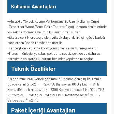
Kullanıcı Avantajları
-Ahşapta Yüksek Kesme Performansı ile Uzun Kullanım Ömrü
-Expert for Wood Panel Daire Testere Bıçağı, ahşam kesimlerinde
yüksek performans ve uzun kullanım ömrü sunar
-Ekstra sert Microteq dişler, yüksek dayanıklılık için güçlü karbür
tanelerden Bosch tarafından üretilir
-Proteqtion kaplama korozyonu önler ve sürtünmeyi azaltır
-Titreşim önleyici yuvalar, çok daha sessiz şekilde ve daha az
titreşimle çalışarak kusursuz kesimler yapılmasını sağlar
Teknik Özellikler
Dış çap mm: 260 Göbek çap mm: 30 Kesme genişliği (b1) mm /
gövde kalınlığı (b2) mm: 2,4/1,8 Diş sayısı: 60 Diş biçimi: ATB
Maks. dönme hızı (dev/dak): 7300 Kesme sonucu: 3 NL/Çap TKS:
2/7/42; 2/9,5/46,5; 2/9/46; 2/10/60 Kavrama açısı ° w1: -5
Serbest açı ° w2: 15
Paket İçeriği Avantajları