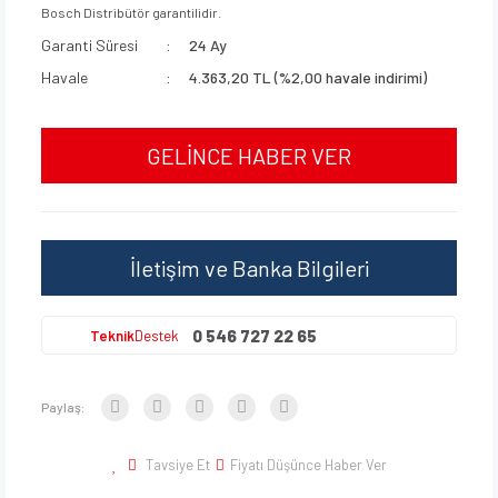
Bosch Distribütör garantilidir.
Garanti Süresi
24 Ay
Havale
4.363,20 TL (%2,00 havale indirimi)
GELİNCE HABER VER
İletişim ve Banka Bilgileri
0 546 727 22 65
Teknik
Destek
Paylaş:
Tavsiye Et
Fiyatı Düşünce Haber Ver