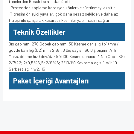
tanelerden Bosch tarafından üretilir
-Proteqtion kaplama korozyonu önler ve sürtünmeyi azaltır
-Titreşim önleyici yuvalar, çok daha sessiz şekilde ve daha az
titreşimle çalışarak kusursuz kesimler yapılmasını sağlar
Teknik Özellikler
Dış çap mm: 270 Göbek çap mm: 30 Kesme genişliği (b1) mm /
gövde kalınlığı (b2) mm: 2,8/1,8 Diş sayısı: 60 Diş biçimi: ATB
Maks. dönme hızı (dev/dak): 7000 Kesme sonucu: 4 NL/Çap TKS:
2/7/42; 2/9,5/46,5; 2/9/46; 2/10/60 Kavrama açısı ° w1: 10
Serbest açı ° w2: 15
Paket İçeriği Avantajları
Bu ürünün fiyat bilgisi, resim, ürün açıklamalarında ve diğer
konularda yetersiz gördüğünüz noktaları öneri formunu
Bu ürüne ilk yorumu siz yapın!
kullanarak tarafımıza iletebilirsiniz.
Görüş ve önerileriniz için teşekkür ederiz.