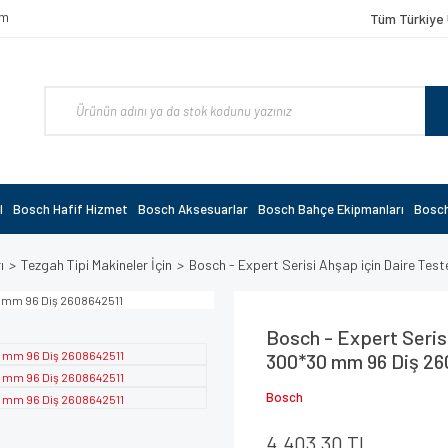
om
Tüm Türkiye 
l
Bosch Hafif Hizmet
Bosch Aksesuarlar
Bosch Bahçe Ekipmanları
Bosch
ı
Tezgah Tipi Makineler İçin
Bosch - Expert Serisi Ahşap için Daire Te
Bosch - Expert Serisi
300*30 mm 96 Diş 26
Bosch
4.403,30 TL