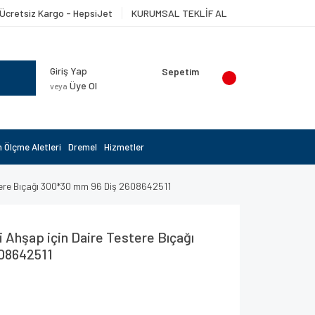
Ücretsiz Kargo - HepsiJet
KURUMSAL TEKLİF AL
Giriş Yap
Sepetim
Üye Ol
veya
 Ölçme Aletleri
Dremel
Hizmetler
stere Bıçağı 300*30 mm 96 Diş 2608642511
 Ahşap için Daire Testere Bıçağı
08642511