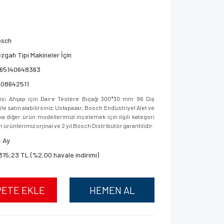
osch
zgah Tipi Makineler İçin
165140648363
608642511
si Ahşap için Daire Testere Bıçağı 300*30 mm 96 Diş
 satın alabilirsiniz. Ustapazar, Bosch Endüstriyel Alet ve
a diğer ürün modellerimizi incelemek için ilgili kategori
 ürünlerimiz orjinal ve 2 yıl Bosch Distribütör garantilidir.
 Ay
315,23 TL (%2,00 havale indirimi)
PETE EKLE
HEMEN AL