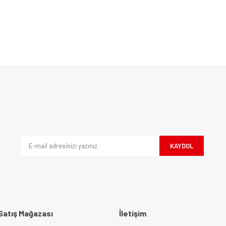
Bu ürüne ilk yorumu siz yapın!
ve diğer konularda yetersiz gördüğünüz noktaları öneri formunu kullanarak tarafım
Yorum Yaz
iyor.
KAYDOL
Satış Mağazası
İletişim