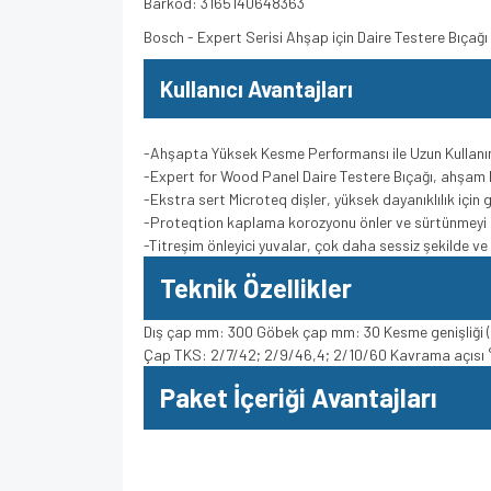
Barkod: 3165140648363
Bosch - Expert Serisi Ahşap için Daire Testere Bıça
Kullanıcı Avantajları
-Ahşapta Yüksek Kesme Performansı ile Uzun Kullan
-Expert for Wood Panel Daire Testere Bıçağı, ahşam 
-Ekstra sert Microteq dişler, yüksek dayanıklılık için
-Proteqtion kaplama korozyonu önler ve sürtünmeyi 
-Titreşim önleyici yuvalar, çok daha sessiz şekilde v
Teknik Özellikler
Dış çap mm: 300 Göbek çap mm: 30 Kesme genişliği (b
Çap TKS: 2/7/42; 2/9/46,4; 2/10/60 Kavrama açısı °
Paket İçeriği Avantajları