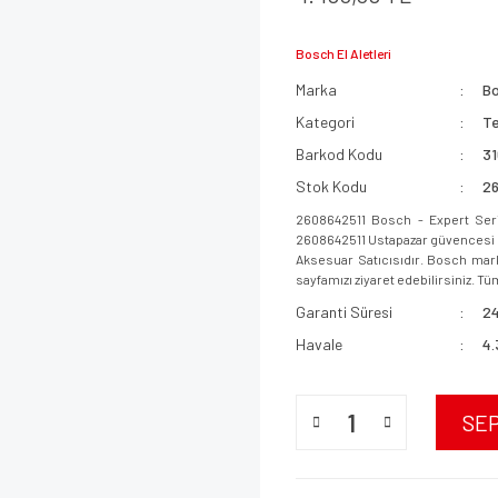
Bosch El Aletleri
Marka
B
Kategori
Te
Barkod Kodu
3
Stok Kodu
2
2608642511 Bosch - Expert Seri
2608642511 Ustapazar güvencesi ile
Aksesuar Satıcısıdır. Bosch mark
sayfamızı ziyaret edebilirsiniz. Tüm
Garanti Süresi
24
Havale
4.
SE