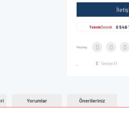
İleti
0 546 
Teknik
Destek
Paylaş:
Tavsiye Et
ri
Yorumlar
Önerileriniz