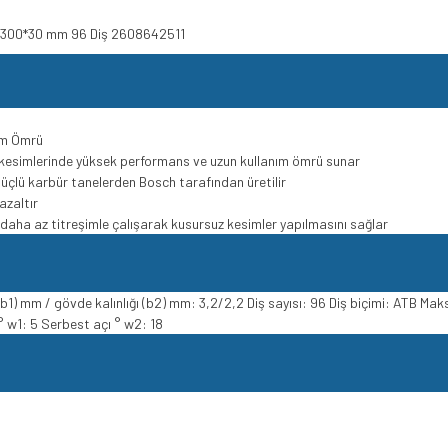
ğı 300*30 mm 96 Diş 2608642511
ım Ömrü
kesimlerinde yüksek performans ve uzun kullanım ömrü sunar
 güçlü karbür tanelerden Bosch tarafından üretilir
azaltır
e daha az titreşimle çalışarak kusursuz kesimler yapılmasını sağlar
1) mm / gövde kalınlığı (b2) mm: 3,2/2,2 Diş sayısı: 96 Diş biçimi: ATB Ma
 w1: 5 Serbest açı ° w2: 18