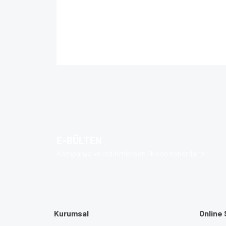
Bu ürünün fiyat bilgisi, resim, ürün açıklamalarında 
Görüş ve önerileriniz için teşekkür ederiz.
Ürün resmi kalitesiz, bozuk veya görüntülenem
Ürün açıklamasında eksik bilgiler bulunuyor.
Ürün bilgilerinde hatalar bulunuyor.
E-BÜLTEN
Ürün fiyatı diğer sitelerden daha pahalı.
Kampanya ve indirimlerden ilk sen haberdar ol!
Bu ürüne benzer farklı alternatifler olmalı.
Kurumsal
Online 