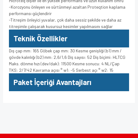
Microteq dişler ile en yüksek performans ve uzun kullanım ömrü
-Korozyonu önleyen ve sürtünmeyi azaltan Proteqtion kaplama
performansı güçlendirir
-Titreşim önleyici yuvalar, çok daha sessiz şekilde ve daha az
titreşimle çalışarak kusursuz kesimler yapılmasını sağlar
Teknik Özellikler
Dış çap mm: 165 Göbek çap mm: 30 Kesme genişliği (b1) mm /
gövde kalınlığı (b2) mm: 2,6/1,6 Diş sayısı: 52 Diş biçimi: HLTCG
Maks. dönme hızı (dev/dak): 11500 Kesme sonucu: 4 NL/Çap
TKS: 2/7/42 Kavrama açısı ° w1: -5 Serbest açı ° w2: 15
Paket İçeriği Avantajları
Bu ürünün fiyat bilgisi, resim, ürün açıklamalarında ve diğer
konularda yetersiz gördüğünüz noktaları öneri formunu
Bu ürüne ilk yorumu siz yapın!
kullanarak tarafımıza iletebilirsiniz.
Görüş ve önerileriniz için teşekkür ederiz.