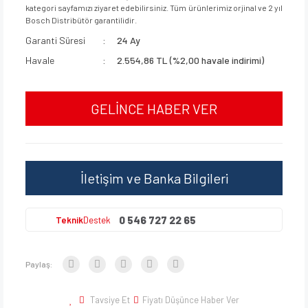
kategori sayfamızı ziyaret edebilirsiniz. Tüm ürünlerimiz orjinal ve 2 yıl
Bosch Distribütör garantilidir.
Garanti Süresi
24 Ay
Havale
2.554,86 TL (%2,00 havale indirimi)
GELİNCE HABER VER
İletişim ve Banka Bilgileri
0 546 727 22 65
Teknik
Destek
Paylaş:
Tavsiye Et
Fiyatı Düşünce Haber Ver