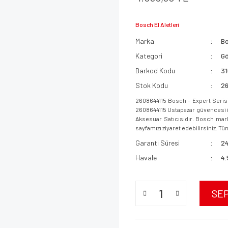
Bosch El Aletleri
Marka
B
Kategori
Gö
Barkod Kodu
31
Stok Kodu
2
2608644115 Bosch - Expert Seris
2608644115 Ustapazar güvencesi ile
Aksesuar Satıcısıdır. Bosch mark
sayfamızı ziyaret edebilirsiniz. Tüm
Garanti Süresi
24
Havale
4.
SE