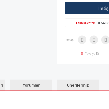
İleti
0 546 
Teknik
Destek
Paylaş:
Tavsiye Et
ri
Yorumlar
Önerileriniz