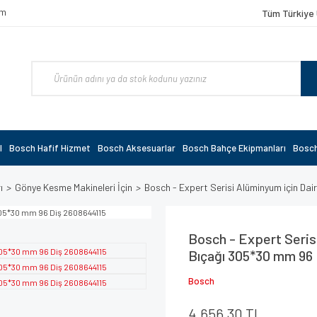
om
Tüm Türkiye 
l
Bosch Hafif Hizmet
Bosch Aksesuarlar
Bosch Bahçe Ekipmanları
Bosch
ı
Gönye Kesme Makineleri İçin
Bosch - Expert Serisi Alüminyum için Da
Bosch - Expert Seris
Bıçağı 305*30 mm 96
Bosch
4.656,30 TL