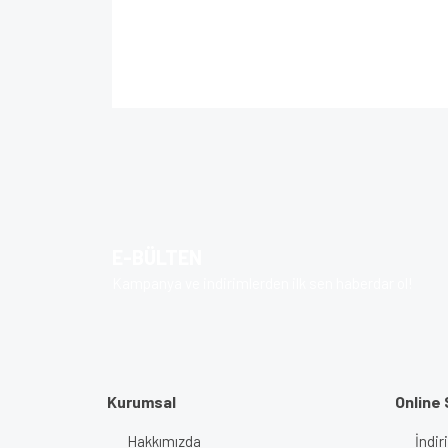
Bu ürünün fiyat bilgisi, resim, ürün açıklamalarında 
Görüş ve önerileriniz için teşekkür ederiz.
Ürün resmi kalitesiz, bozuk veya görüntülenem
Ürün açıklamasında eksik bilgiler bulunuyor.
Ürün bilgilerinde hatalar bulunuyor.
E-BÜLTEN
Ürün fiyatı diğer sitelerden daha pahalı.
Kampanya ve indirimlerden ilk sen haberdar ol!
Bu ürüne benzer farklı alternatifler olmalı.
Kurumsal
Online 
Hakkımızda
İndir