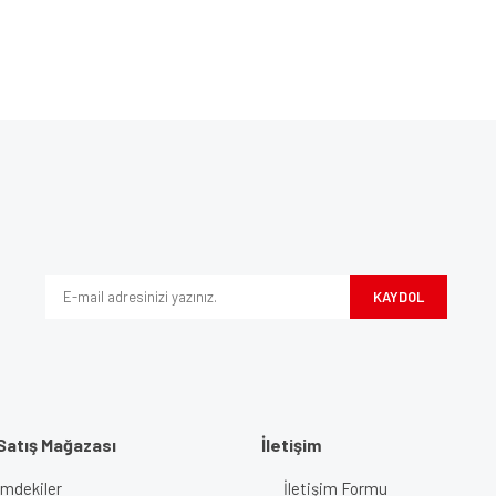
Bu ürüne ilk yorumu siz yapın!
ve diğer konularda yetersiz gördüğünüz noktaları öneri formunu kullanarak tarafım
Yorum Yaz
iyor.
KAYDOL
Satış Mağazası
İletişim
imdekiler
İletişim Formu
Gönder