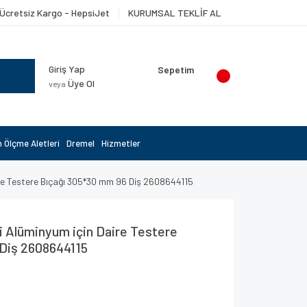
Ücretsiz Kargo - HepsiJet
KURUMSAL TEKLİF AL
Giriş Yap
Sepetim
Üye Ol
veya
 Ölçme Aletleri
Dremel
Hizmetler
ire Testere Bıçağı 305*30 mm 96 Diş 2608644115
i Alüminyum için Daire Testere
 Diş 2608644115