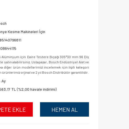
osch
nye Kesme Makineleri İçin
65140796811
608644115
i Alüminyum için Daire Testere Bıçağı 305*30 mm 96 Diş
 satın alabilirsiniz. Ustapazar, Bosch Endüstriyel Alet ve
a diğer ürün modellerimizi incelemek için ilgili kategori
 ürünlerimiz orjinal ve 2 yıl Bosch Distribütör garantilidir.
 Ay
563,17 TL (%2,00 havale indirimi)
PETE EKLE
HEMEN AL