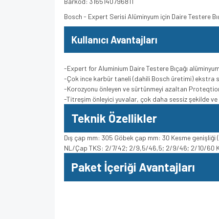
Barkod: 3165140796811
Bosch - Expert Serisi Alüminyum için Daire Testere 
Kullanıcı Avantajları
-Expert for Aluminium Daire Testere Bıçağı alüminy
-Çok ince karbür taneli (dahili Bosch üretimi) ekstra
-Korozyonu önleyen ve sürtünmeyi azaltan Proteqtio
-Titreşim önleyici yuvalar, çok daha sessiz şekilde v
Teknik Özellikler
Dış çap mm: 305 Göbek çap mm: 30 Kesme genişliği (b
NL/Çap TKS: 2/7/42; 2/9,5/46,5; 2/9/46; 2/10/60 Ka
Paket İçeriği Avantajları