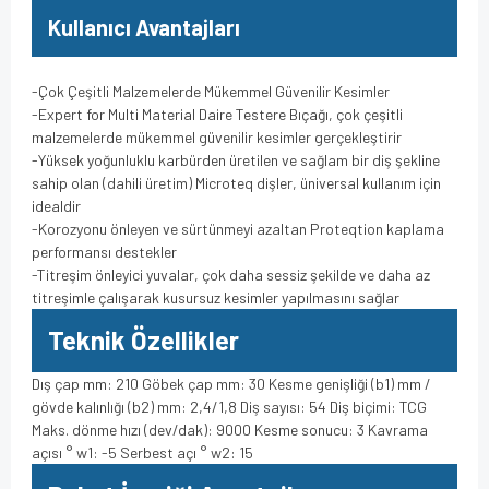
Kullanıcı Avantajları
-Çok Çeşitli Malzemelerde Mükemmel Güvenilir Kesimler
-Expert for Multi Material Daire Testere Bıçağı, çok çeşitli
malzemelerde mükemmel güvenilir kesimler gerçekleştirir
-Yüksek yoğunluklu karbürden üretilen ve sağlam bir diş şekline
sahip olan (dahili üretim) Microteq dişler, üniversal kullanım için
idealdir
-Korozyonu önleyen ve sürtünmeyi azaltan Proteqtion kaplama
performansı destekler
-Titreşim önleyici yuvalar, çok daha sessiz şekilde ve daha az
titreşimle çalışarak kusursuz kesimler yapılmasını sağlar
Teknik Özellikler
Dış çap mm: 210 Göbek çap mm: 30 Kesme genişliği (b1) mm /
gövde kalınlığı (b2) mm: 2,4/1,8 Diş sayısı: 54 Diş biçimi: TCG
Maks. dönme hızı (dev/dak): 9000 Kesme sonucu: 3 Kavrama
açısı ° w1: -5 Serbest açı ° w2: 15