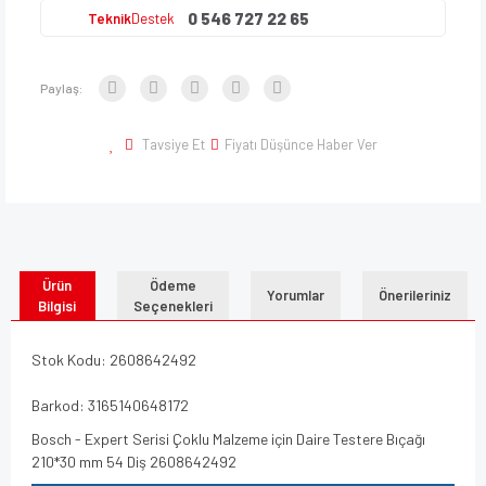
0 546 727 22 65
Teknik
Destek
Paylaş:
Tavsiye Et
Fiyatı Düşünce Haber Ver
Ürün
Ödeme
Yorumlar
Önerileriniz
Bilgisi
Seçenekleri
Stok Kodu: 2608642492
Barkod: 3165140648172
Bosch - Expert Serisi Çoklu Malzeme için Daire Testere Bıçağı
210*30 mm 54 Diş 2608642492