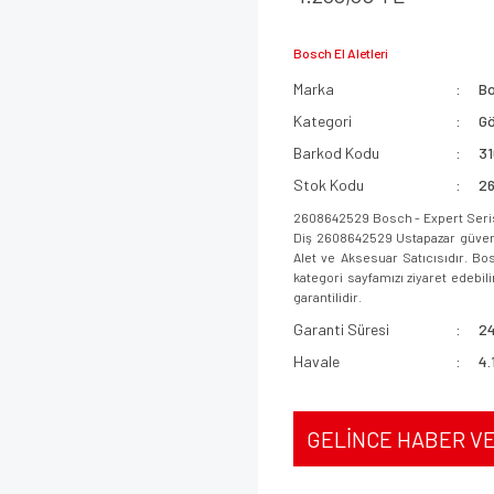
Bosch El Aletleri
Marka
B
Kategori
Gö
Barkod Kodu
3
Stok Kodu
2
2608642529 Bosch - Expert Seris
Diş 2608642529 Ustapazar güvence
Alet ve Aksesuar Satıcısıdır. Bo
kategori sayfamızı ziyaret edebili
garantilidir.
Garanti Süresi
24
Havale
4.
GELİNCE HABER V