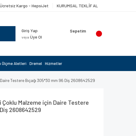
Ücretsiz Kargo - HepsiJet
KURUMSAL TEKLİF AL
Giriş Yap
Sepetim
Üye Ol
veya
 Ölçme Aletleri
Dremel
Hizmetler
in Daire Testere Bıçağı 305*30 mm 96 Diş 2608642529
i Çoklu Malzeme için Daire Testere
 Diş 2608642529