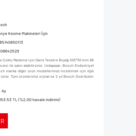
osch
nye Kesme Makineleri İçin
165140650113
608642529
i Çoklu Malzeme için Daire Testere Bıçağı 305*30 mm 96
si ile satın alabilirsiniz. Ustapazar, Bosch Endüstriyel
sch marka diğer ürün modellerimizi incelemek için ilgili
rsiniz. Tüm ürünlerimiz orjinal ve 2 yıl Bosch Distribütör
 Ay
153,53 TL (%2,00 havale indirimi)
ER