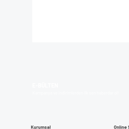
Bu ürünün fiyat bilgisi, resim, ürün açıklamalarında 
Görüş ve önerileriniz için teşekkür ederiz.
Ürün resmi kalitesiz, bozuk veya görüntülenem
Ürün açıklamasında eksik bilgiler bulunuyor.
Ürün bilgilerinde hatalar bulunuyor.
E-BÜLTEN
Ürün fiyatı diğer sitelerden daha pahalı.
Kampanya ve indirimlerden ilk sen haberdar ol!
Bu ürüne benzer farklı alternatifler olmalı.
Kurumsal
Online 