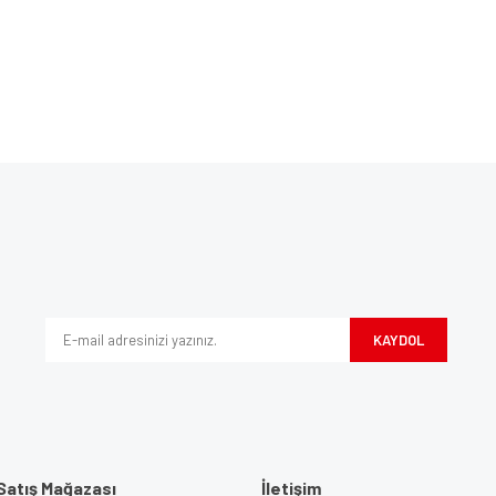
Bu ürüne ilk yorumu siz yapın!
ve diğer konularda yetersiz gördüğünüz noktaları öneri formunu kullanarak tarafım
Yorum Yaz
iyor.
KAYDOL
Satış Mağazası
İletişim