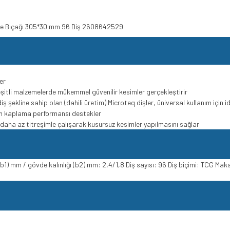
tere Bıçağı 305*30 mm 96 Diş 2608642529
er
çeşitli malzemelerde mükemmel güvenilir kesimler gerçekleştirir
 şekline sahip olan (dahili üretim) Microteq dişler, üniversal kullanım için i
on kaplama performansı destekler
e daha az titreşimle çalışarak kusursuz kesimler yapılmasını sağlar
) mm / gövde kalınlığı (b2) mm: 2,4/1,8 Diş sayısı: 96 Diş biçimi: TCG Ma