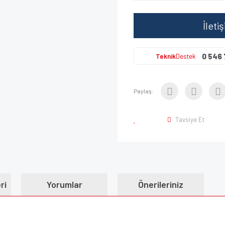
İleti
0 546 
Teknik
Destek
Paylaş:
Tavsiye Et
ri
Yorumlar
Önerileriniz