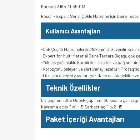
Barkod: 3165140650113
Bosch - Expert Serisi Çoklu Malzeme için Daire Tes
Kullanıcı Avantajları
-Çok Çeşitli Malzemelerde Mükemmel Güvenilir Kesiml
-Expert for Multi Material Daire Testere Bıçağı, çok 
-Yüksek yoğunluklu karbürden üretilen ve sağlam bir diş
-Korozyonu önleyen ve sürtünmeyi azaltan Proteqti
-Titreşim önleyici yuvalar, çok daha sessiz şekilde v
Teknik Özellikler
Dış çap mm: 305 Göbek çap mm: 30 Kesme genişliği (b1
Kavrama açısı ° w1: -5 Serbest açı ° w2: 15
Paket İçeriği Avantajları