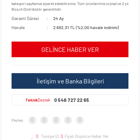
kategori sayfamızı ziyaret edebilirsiniz. Tüm ürünlerimiz orjinal ve 2 yıl
Bosch Distribütör garantilidir.
Garanti Süresi
24 Ay
Havale
2.692,31 TL (%2,00 havale indirimi)
GELİNCE HABER VER
İletişim ve Banka Bilgileri
0 546 727 22 65
Teknik
Destek
Paylaş:
Tavsiye Et
Fiyatı Düşünce Haber Ver