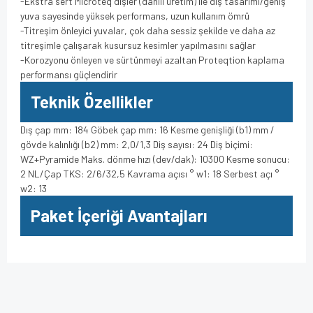
-Ekstra sert Microteq dişler (dahili üretim) ile diş tasarımı/geniş
yuva sayesinde yüksek performans, uzun kullanım ömrü
-Titreşim önleyici yuvalar, çok daha sessiz şekilde ve daha az
titreşimle çalışarak kusursuz kesimler yapılmasını sağlar
-Korozyonu önleyen ve sürtünmeyi azaltan Proteqtion kaplama
performansı güçlendirir
Teknik Özellikler
Dış çap mm: 184 Göbek çap mm: 16 Kesme genişliği (b1) mm /
gövde kalınlığı (b2) mm: 2,0/1,3 Diş sayısı: 24 Diş biçimi:
WZ+Pyramide Maks. dönme hızı (dev/dak): 10300 Kesme sonucu:
2 NL/Çap TKS: 2/6/32,5 Kavrama açısı ° w1: 18 Serbest açı °
w2: 13
Paket İçeriği Avantajları
Bu ürünün fiyat bilgisi, resim, ürün açıklamalarında ve diğer
konularda yetersiz gördüğünüz noktaları öneri formunu
Bu ürüne ilk yorumu siz yapın!
kullanarak tarafımıza iletebilirsiniz.