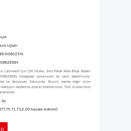
osch
eze Uçları
165140802314
608629384
Laminant İçin Çift Oluklu, Sert Metal Altta Bilya Yataklı
8629384 Ustapazar güvencesi ile satın alabilirsiniz.
let ve Aksesuar Satıcısıdır. Bosch marka diğer ürün
i kategori sayfamızı ziyaret edebilirsiniz. Tüm ürünlerimiz
rantilidir.
 Ay
677,75 TL (%2,00 havale indirimi)
ER