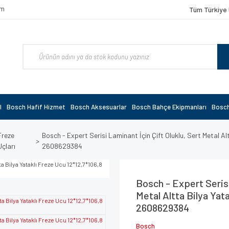
om
Tüm Türkiye 
l
Bosch Hafif Hizmet
Bosch Aksesuarlar
Bosch Bahçe Ekipmanları
Bosch
Freze
Bosch - Expert Serisi Laminant İçin Çift Oluklu, Sert Metal A
Uçları
2608629384
Bosch - Expert Serisi
Metal Altta Bilya Yat
2608629384
Bosch