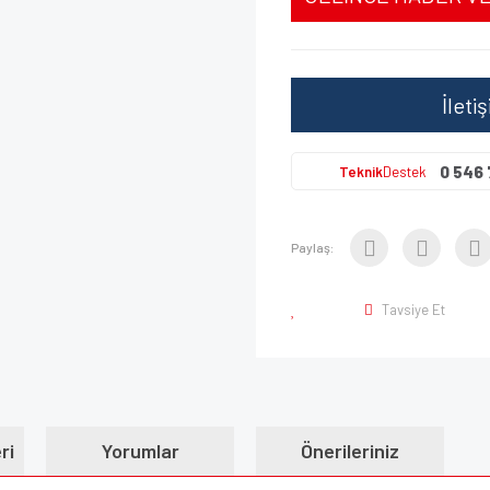
İleti
0 546 
Teknik
Destek
Paylaş:
Tavsiye Et
ri
Yorumlar
Önerileriniz