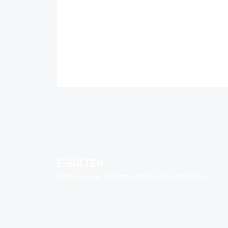
Bu ürünün fiyat bilgisi, resim, ürün açıklamalarında 
Görüş ve önerileriniz için teşekkür ederiz.
Ürün resmi kalitesiz, bozuk veya görüntülenem
Ürün açıklamasında eksik bilgiler bulunuyor.
Ürün bilgilerinde hatalar bulunuyor.
E-BÜLTEN
Ürün fiyatı diğer sitelerden daha pahalı.
Kampanya ve indirimlerden ilk sen haberdar ol!
Bu ürüne benzer farklı alternatifler olmalı.