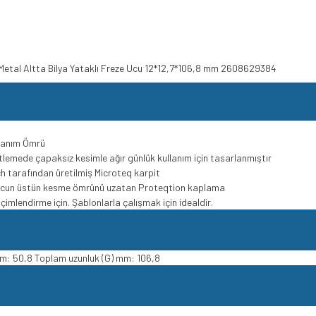
t Metal Altta Bilya Yataklı Freze Ucu 12*12,7*106,8 mm 2608629384
llanım Ömrü
lemede çapaksız kesimle ağır günlük kullanım için tasarlanmıştır
h tarafından üretilmiş Microteq karpit
k ucun üstün kesme ömrünü uzatan Proteqtion kaplama
imlendirme için. Şablonlarla çalışmak için idealdir.
mm: 50,8 Toplam uzunluk (G) mm: 106,8