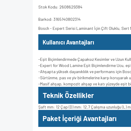
Stok Kodu: 2608629384
Barkod: 3165140802314
Bosch - Expert Serisi Laminant İçin Çift Oluklu, Ser
Kullanıcı Avantajları
-Eşit Biçimlendirmede Çapaksız Kesimler ve Uzun Ku
-Expert for Wood Lamine Eşit Biçimlendirme Ucu, eşit
-Ahşapta yüksek dayanıklılık ve performans için Bosc
-Sürtünme, pas ve yiv birikmelerine karşı koruyara
-Masif ahşap, kompozit ahşap ve katı yüzeyde eşit biç
Teknik Özellikler
Şaft mm: 12 Çap (D) mm: 12,7 Çalışma uzunluğu (L) 
Paket İçeriği Avantajları