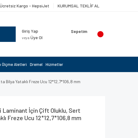
Ücretsiz Kargo - HepsiJet
KURUMSAL TEKLİF AL
Giriş Yap
Sepetim
Üye Ol
veya
 Ölçme Aletleri
Dremel
Hizmetler
ltta Bilya Yataklı Freze Ucu 12*12,7*106,8 mm
 Laminant İçin Çift Oluklu, Sert
aklı Freze Ucu 12*12,7*106,8 mm