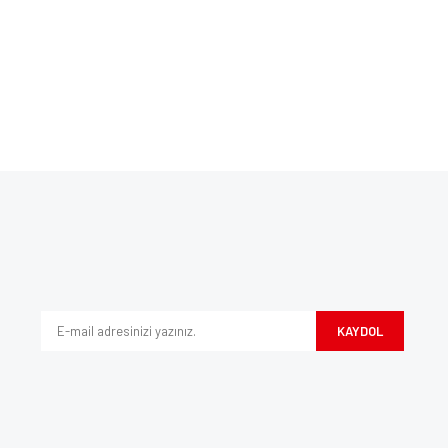
Bu ürüne ilk yorumu siz yapın!
ve diğer konularda yetersiz gördüğünüz noktaları öneri formunu kullanarak tarafım
Yorum Yaz
iyor.
KAYDOL