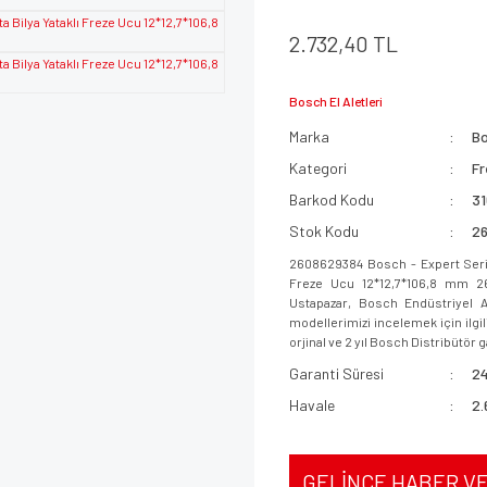
2.732,40 TL
Bosch El Aletleri
Marka
B
Kategori
Fr
Barkod Kodu
3
Stok Kodu
2
2608629384 Bosch - Expert Serisi 
Freze Ucu 12*12,7*106,8 mm 260
Ustapazar, Bosch Endüstriyel A
modellerimizi incelemek için ilgil
orjinal ve 2 yıl Bosch Distribütör ga
Garanti Süresi
24
Havale
2.
GELİNCE HABER V