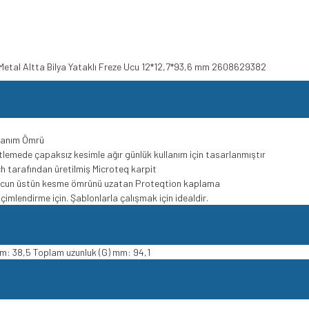
t Metal Altta Bilya Yataklı Freze Ucu 12*12,7*93,6 mm 2608629382
llanım Ömrü
lemede çapaksız kesimle ağır günlük kullanım için tasarlanmıştır
h tarafından üretilmiş Microteq karpit
k ucun üstün kesme ömrünü uzatan Proteqtion kaplama
imlendirme için. Şablonlarla çalışmak için idealdir.
mm: 38,5 Toplam uzunluk (G) mm: 94,1