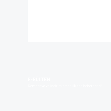
Bu ürünün fiyat bilgisi, resim, ürün açıklamalarında 
Görüş ve önerileriniz için teşekkür ederiz.
Ürün resmi kalitesiz, bozuk veya görüntülenem
Ürün açıklamasında eksik bilgiler bulunuyor.
Ürün bilgilerinde hatalar bulunuyor.
E-BÜLTEN
Ürün fiyatı diğer sitelerden daha pahalı.
Kampanya ve indirimlerden ilk sen haberdar ol!
Bu ürüne benzer farklı alternatifler olmalı.