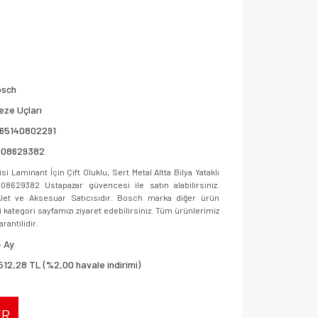
osch
eze Uçları
165140802291
608629382
Laminant İçin Çift Oluklu, Sert Metal Altta Bilya Yataklı
629382 Ustapazar güvencesi ile satın alabilirsiniz.
let ve Aksesuar Satıcısıdır. Bosch marka diğer ürün
i kategori sayfamızı ziyaret edebilirsiniz. Tüm ürünlerimiz
rantilidir.
 Ay
512,28 TL (%2,00 havale indirimi)
ER