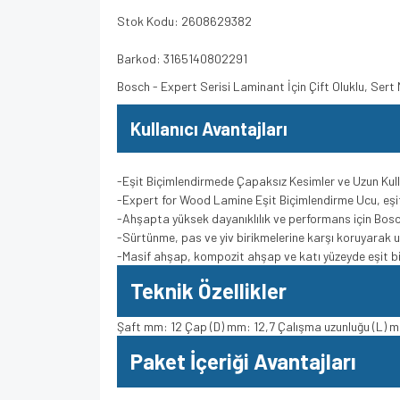
Stok Kodu: 2608629382
Barkod: 3165140802291
Bosch - Expert Serisi Laminant İçin Çift Oluklu, Ser
Kullanıcı Avantajları
-Eşit Biçimlendirmede Çapaksız Kesimler ve Uzun Ku
-Expert for Wood Lamine Eşit Biçimlendirme Ucu, eşit
-Ahşapta yüksek dayanıklılık ve performans için Bosc
-Sürtünme, pas ve yiv birikmelerine karşı koruyara
-Masif ahşap, kompozit ahşap ve katı yüzeyde eşit biç
Teknik Özellikler
Şaft mm: 12 Çap (D) mm: 12,7 Çalışma uzunluğu (L) 
Paket İçeriği Avantajları