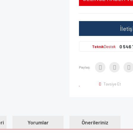
İleti
0 546 
Teknik
Destek
Paylaş:
Tavsiye Et
ri
Yorumlar
Önerileriniz