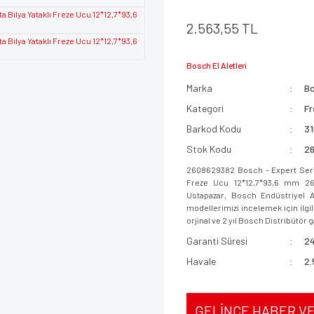
2.563,55 TL
Bosch El Aletleri
Marka
B
Kategori
Fr
Barkod Kodu
3
Stok Kodu
2
2608629382 Bosch - Expert Serisi 
Freze Ucu 12*12,7*93,6 mm 2608
Ustapazar, Bosch Endüstriyel A
modellerimizi incelemek için ilgil
orjinal ve 2 yıl Bosch Distribütör ga
Garanti Süresi
24
Havale
2.
GELİNCE HABER V