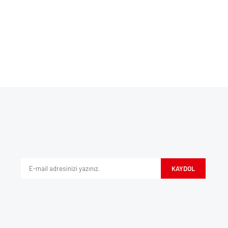
Bu ürüne ilk yorumu siz yapın!
ve diğer konularda yetersiz gördüğünüz noktaları öneri formunu kullanarak tarafım
Yorum Yaz
iyor.
KAYDOL