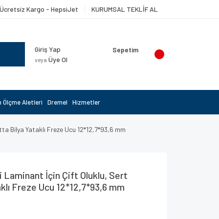
Ücretsiz Kargo - HepsiJet
KURUMSAL TEKLİF AL
Giriş Yap
Sepetim
Üye Ol
veya
 Ölçme Aletleri
Dremel
Hizmetler
ltta Bilya Yataklı Freze Ucu 12*12,7*93,6 mm
 Laminant İçin Çift Oluklu, Sert
aklı Freze Ucu 12*12,7*93,6 mm