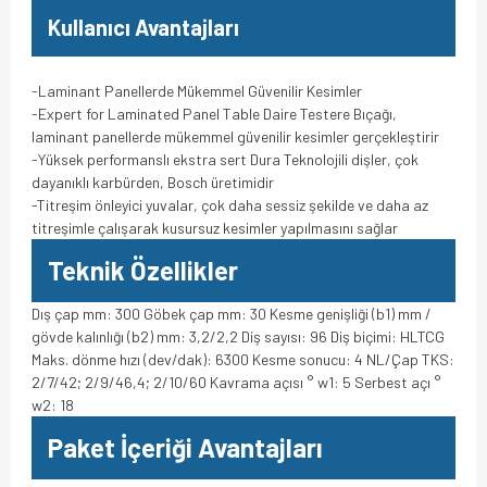
Kullanıcı Avantajları
-Laminant Panellerde Mükemmel Güvenilir Kesimler
-Expert for Laminated Panel Table Daire Testere Bıçağı,
laminant panellerde mükemmel güvenilir kesimler gerçekleştirir
-Yüksek performanslı ekstra sert Dura Teknolojili dişler, çok
dayanıklı karbürden, Bosch üretimidir
-Titreşim önleyici yuvalar, çok daha sessiz şekilde ve daha az
titreşimle çalışarak kusursuz kesimler yapılmasını sağlar
Teknik Özellikler
Dış çap mm: 300 Göbek çap mm: 30 Kesme genişliği (b1) mm /
gövde kalınlığı (b2) mm: 3,2/2,2 Diş sayısı: 96 Diş biçimi: HLTCG
Maks. dönme hızı (dev/dak): 6300 Kesme sonucu: 4 NL/Çap TKS:
2/7/42; 2/9/46,4; 2/10/60 Kavrama açısı ° w1: 5 Serbest açı °
w2: 18
Paket İçeriği Avantajları