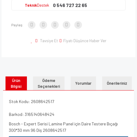
0 546 727 22 65
Teknik
Destek
Paylaş:
Tavsiye Et
Fiyatı Düşünce Haber Ver
Ürün
Ödeme
Yorumlar
Önerileriniz
Bilgisi
Seçenekleri
Stok Kodu: 2608642517
Barkod: 3165140648424
Bosch - Expert Serisi Lamine Panel için Daire Testere Bıçağı
300*30 mm 96 Diş 2608642517