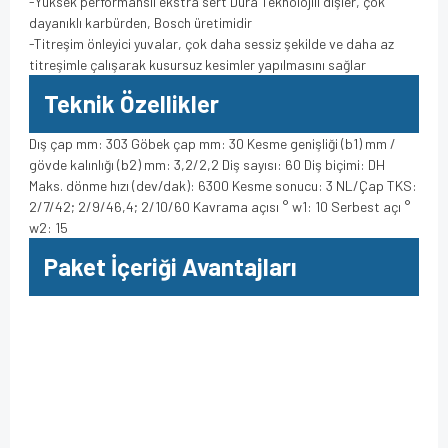
-Yüksek performanslı ekstra sert Dura Teknolojili dişler, çok
dayanıklı karbürden, Bosch üretimidir
-Titreşim önleyici yuvalar, çok daha sessiz şekilde ve daha az
titreşimle çalışarak kusursuz kesimler yapılmasını sağlar
Teknik Özellikler
Dış çap mm: 303 Göbek çap mm: 30 Kesme genişliği (b1) mm /
gövde kalınlığı (b2) mm: 3,2/2,2 Diş sayısı: 60 Diş biçimi: DH
Maks. dönme hızı (dev/dak): 6300 Kesme sonucu: 3 NL/Çap TKS:
2/7/42; 2/9/46,4; 2/10/60 Kavrama açısı ° w1: 10 Serbest açı °
w2: 15
Paket İçeriği Avantajları