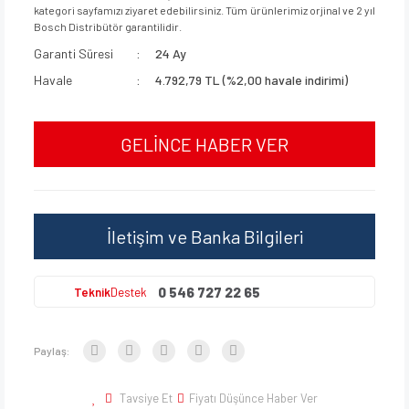
kategori sayfamızı ziyaret edebilirsiniz. Tüm ürünlerimiz orjinal ve 2 yıl
Bosch Distribütör garantilidir.
Garanti Süresi
24 Ay
Havale
4.792,79 TL (%2,00 havale indirimi)
GELİNCE HABER VER
İletişim ve Banka Bilgileri
0 546 727 22 65
Teknik
Destek
Paylaş:
Tavsiye Et
Fiyatı Düşünce Haber Ver