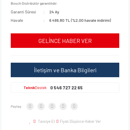
Bosch Distribütör garantilidir.
Garanti Süresi
24 Ay
Havale
6.499,80 TL (%2,00 havale indirimi)
GELİNCE HABER VER
İletişim ve Banka Bilgileri
0 546 727 22 65
Teknik
Destek
Paylaş:
Tavsiye Et
Fiyatı Düşünce Haber Ver