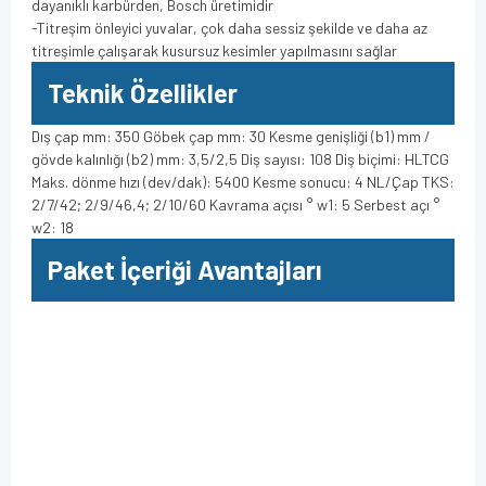
dayanıklı karbürden, Bosch üretimidir
-Titreşim önleyici yuvalar, çok daha sessiz şekilde ve daha az
titreşimle çalışarak kusursuz kesimler yapılmasını sağlar
Teknik Özellikler
Dış çap mm: 350 Göbek çap mm: 30 Kesme genişliği (b1) mm /
gövde kalınlığı (b2) mm: 3,5/2,5 Diş sayısı: 108 Diş biçimi: HLTCG
Maks. dönme hızı (dev/dak): 5400 Kesme sonucu: 4 NL/Çap TKS:
2/7/42; 2/9/46,4; 2/10/60 Kavrama açısı ° w1: 5 Serbest açı °
w2: 18
Paket İçeriği Avantajları