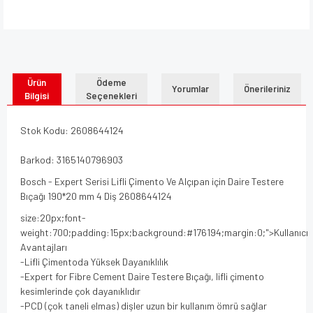
Ürün
Ödeme
Yorumlar
Önerileriniz
Bilgisi
Seçenekleri
Stok Kodu: 2608644124
Barkod: 3165140796903
Bosch - Expert Serisi Lifli Çimento Ve Alçıpan için Daire Testere
Bıçağı 190*20 mm 4 Diş 2608644124
size:20px;font-
weight:700;padding:15px;background:#176194;margin:0;">Kullanıcı
Avantajları
-Lifli Çimentoda Yüksek Dayanıklılık
-Expert for Fibre Cement Daire Testere Bıçağı, lifli çimento
kesimlerinde çok dayanıklıdır
-PCD (çok taneli elmas) dişler uzun bir kullanım ömrü sağlar