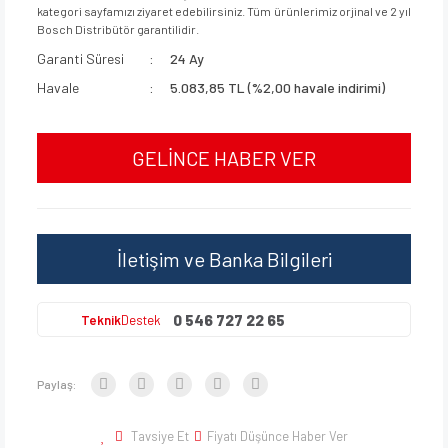
kategori sayfamızı ziyaret edebilirsiniz. Tüm ürünlerimiz orjinal ve 2 yıl
Bosch Distribütör garantilidir.
Garanti Süresi
24 Ay
Havale
5.083,85 TL (%2,00 havale indirimi)
GELİNCE HABER VER
İletişim ve Banka Bilgileri
0 546 727 22 65
Teknik
Destek
Paylaş:
Tavsiye Et
Fiyatı Düşünce Haber Ver