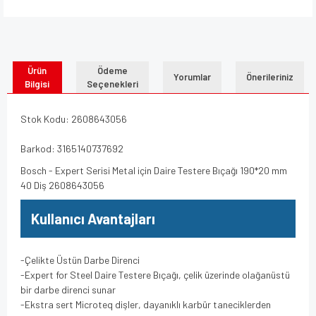
Ürün
Ödeme
Yorumlar
Önerileriniz
Bilgisi
Seçenekleri
Stok Kodu: 2608643056
Barkod: 3165140737692
Bosch - Expert Serisi Metal için Daire Testere Bıçağı 190*20 mm
40 Diş 2608643056
Kullanıcı Avantajları
-Çelikte Üstün Darbe Direnci
-Expert for Steel Daire Testere Bıçağı, çelik üzerinde olağanüstü
bir darbe direnci sunar
-Ekstra sert Microteq dişler, dayanıklı karbür taneciklerden