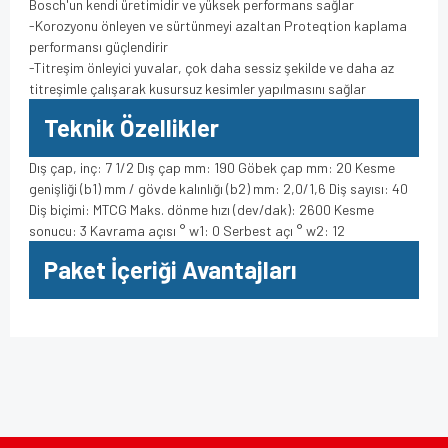
Bosch'un kendi üretimidir ve yüksek performans sağlar
-Korozyonu önleyen ve sürtünmeyi azaltan Proteqtion kaplama
performansı güçlendirir
-Titreşim önleyici yuvalar, çok daha sessiz şekilde ve daha az
titreşimle çalışarak kusursuz kesimler yapılmasını sağlar
Teknik Özellikler
Dış çap, inç: 7 1/2 Dış çap mm: 190 Göbek çap mm: 20 Kesme
genişliği (b1) mm / gövde kalınlığı (b2) mm: 2,0/1,6 Diş sayısı: 40
Diş biçimi: MTCG Maks. dönme hızı (dev/dak): 2600 Kesme
sonucu: 3 Kavrama açısı ° w1: 0 Serbest açı ° w2: 12
Paket İçeriği Avantajları
Bu ürünün fiyat bilgisi, resim, ürün açıklamalarında ve diğer
konularda yetersiz gördüğünüz noktaları öneri formunu
Bu ürüne ilk yorumu siz yapın!
kullanarak tarafımıza iletebilirsiniz.
Görüş ve önerileriniz için teşekkür ederiz.