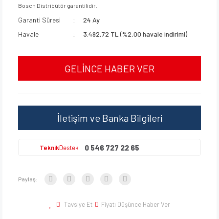
Bosch Distribütör garantilidir.
Garanti Süresi
24 Ay
Havale
3.492,72 TL (%2,00 havale indirimi)
GELİNCE HABER VER
İletişim ve Banka Bilgileri
0 546 727 22 65
Teknik
Destek
Paylaş:
Tavsiye Et
Fiyatı Düşünce Haber Ver