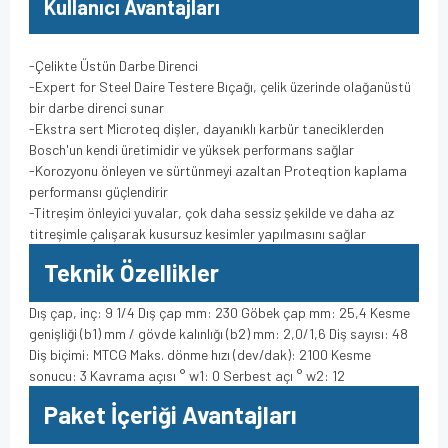
Kullanıcı Avantajları
-Çelikte Üstün Darbe Direnci
-Expert for Steel Daire Testere Bıçağı, çelik üzerinde olağanüstü
bir darbe direnci sunar
-Ekstra sert Microteq dişler, dayanıklı karbür taneciklerden
Bosch'un kendi üretimidir ve yüksek performans sağlar
-Korozyonu önleyen ve sürtünmeyi azaltan Proteqtion kaplama
performansı güçlendirir
-Titreşim önleyici yuvalar, çok daha sessiz şekilde ve daha az
titreşimle çalışarak kusursuz kesimler yapılmasını sağlar
Teknik Özellikler
Dış çap, inç: 9 1/4 Dış çap mm: 230 Göbek çap mm: 25,4 Kesme
genişliği (b1) mm / gövde kalınlığı (b2) mm: 2,0/1,6 Diş sayısı: 48
Diş biçimi: MTCG Maks. dönme hızı (dev/dak): 2100 Kesme
sonucu: 3 Kavrama açısı ° w1: 0 Serbest açı ° w2: 12
Paket İçeriği Avantajları