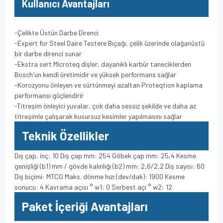
Kullanıcı Avantajları
-Çelikte Üstün Darbe Direnci
-Expert for Steel Daire Testere Bıçağı, çelik üzerinde olağanüstü
bir darbe direnci sunar
-Ekstra sert Microteq dişler, dayanıklı karbür taneciklerden
Bosch'un kendi üretimidir ve yüksek performans sağlar
-Korozyonu önleyen ve sürtünmeyi azaltan Proteqtion kaplama
performansı güçlendirir
-Titreşim önleyici yuvalar, çok daha sessiz şekilde ve daha az
titreşimle çalışarak kusursuz kesimler yapılmasını sağlar
Teknik Özellikler
Dış çap, inç: 10 Dış çap mm: 254 Göbek çap mm: 25,4 Kesme
genişliği (b1) mm / gövde kalınlığı (b2) mm: 2,6/2,2 Diş sayısı: 60
Diş biçimi: MTCG Maks. dönme hızı (dev/dak): 1900 Kesme
sonucu: 4 Kavrama açısı ° w1: 0 Serbest açı ° w2: 12
Paket İçeriği Avantajları