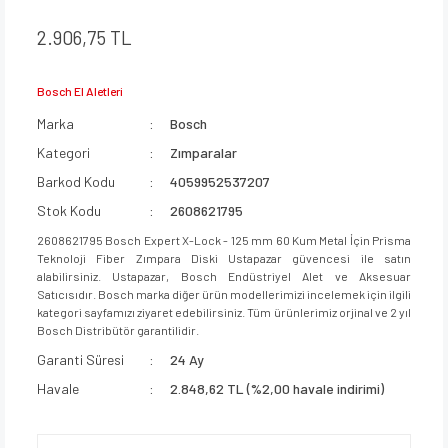
2.906,75 TL
Bosch El Aletleri
Marka
Bosch
Kategori
Zımparalar
Barkod Kodu
4059952537207
Stok Kodu
2608621795
2608621795 Bosch Expert X-Lock - 125 mm 60 Kum Metal İçin Prisma
Teknoloji Fiber Zımpara Diski Ustapazar güvencesi ile satın
alabilirsiniz. Ustapazar, Bosch Endüstriyel Alet ve Aksesuar
Satıcısıdır. Bosch marka diğer ürün modellerimizi incelemek için ilgili
kategori sayfamızı ziyaret edebilirsiniz. Tüm ürünlerimiz orjinal ve 2 yıl
Bosch Distribütör garantilidir.
Garanti Süresi
24 Ay
Havale
2.848,62 TL (%2,00 havale indirimi)