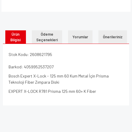
Ürün
Ödeme
Yorumlar
Önerileriniz
Bilgisi
Seçenekleri
Stok Kodu: 2608621795
Barkod: 4059952537207
Bosch Expert X-Lock - 125 mm 60 Kum Metal İçin Prisma
Teknoloji Fiber Zımpara Diski
EXPERT X-LOCK R781 Prisma 125 mm 60+ K Fiber
Bu ürünün fiyat bilgisi, resim, ürün açıklamalarında ve diğer
konularda yetersiz gördüğünüz noktaları öneri formunu
Bu ürüne ilk yorumu siz yapın!
kullanarak tarafımıza iletebilirsiniz.