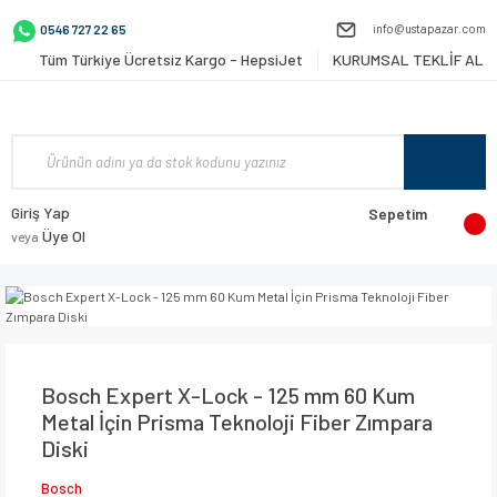
info@ustapazar.com
0546 727 22 65
Tüm Türkiye Ücretsiz Kargo - HepsiJet
KURUMSAL TEKLİF AL
Giriş Yap
Sepetim
Üye Ol
veya
Bosch Expert X-Lock - 125 mm 60 Kum
Metal İçin Prisma Teknoloji Fiber Zımpara
Diski
Bosch