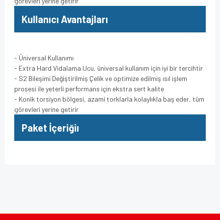
görevleri yerine getirir
Kullanıcı Avantajları
- Üniversal Kullanımı
- Extra Hard Vidalama Ucu, üniversal kullanım için iyi bir tercihtir
- S2 Bileşimi Değiştirilmiş Çelik ve optimize edilmiş ısıl işlem
prosesi ile yeterli performans için ekstra sert kalite
- Konik torsiyon bölgesi, azami torklarla kolaylıkla baş eder, tüm
görevleri yerine getirir
Paket İçeriğiı
Bu ürünün fiyat bilgisi, resim, ürün açıklamalarında ve diğer
konularda yetersiz gördüğünüz noktaları öneri formunu
Bu ürüne ilk yorumu siz yapın!
kullanarak tarafımıza iletebilirsiniz.
Görüş ve önerileriniz için teşekkür ederiz.