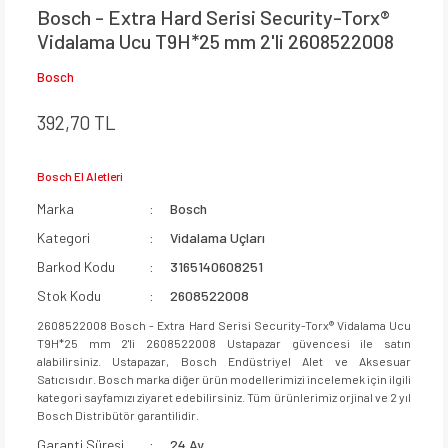
Bosch - Extra Hard Serisi Security-Torx®
Vidalama Ucu T9H*25 mm 2'li 2608522008
Bosch
392,70 TL
Bosch El Aletleri
Marka
Bosch
Kategori
Vidalama Uçları
Barkod Kodu
3165140608251
Stok Kodu
2608522008
2608522008 Bosch - Extra Hard Serisi Security-Torx® Vidalama Ucu
T9H*25 mm 2'li 2608522008 Ustapazar güvencesi ile satın
alabilirsiniz. Ustapazar, Bosch Endüstriyel Alet ve Aksesuar
Satıcısıdır. Bosch marka diğer ürün modellerimizi incelemek için ilgili
kategori sayfamızı ziyaret edebilirsiniz. Tüm ürünlerimiz orjinal ve 2 yıl
Bosch Distribütör garantilidir.
Garanti Süresi
24 Ay