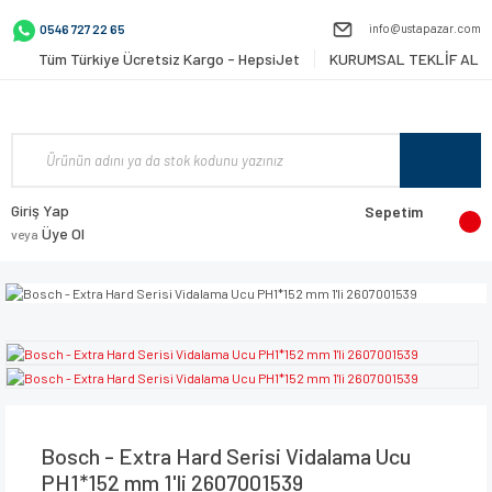
info@ustapazar.com
0546 727 22 65
Tüm Türkiye Ücretsiz Kargo - HepsiJet
KURUMSAL TEKLİF AL
Giriş Yap
Sepetim
Üye Ol
veya
Bosch - Extra Hard Serisi Vidalama Ucu
PH1*152 mm 1'li 2607001539