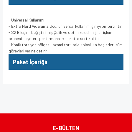
- Üniversal Kullanımı
- Extra Hard Vidalama Ucu, üniversal kullanım için iyi bir tercihtir
- S2 Bileşimi Değiştirilmiş Çelik ve optimize edilmiş ısıl işlem
prosesi ile yeterli performans için ekstra sert kalite
- Konik torsiyon bölgesi, azami torklarla kolaylıkla baş eder, tüm
görevleri yerine getirir
Paket İçeriğiı
Bu ürünün fiyat bilgisi, resim, ürün açıklamalarında ve diğer
konularda yetersiz gördüğünüz noktaları öneri formunu
Bu ürüne ilk yorumu siz yapın!
kullanarak tarafımıza iletebilirsiniz.
Görüş ve önerileriniz için teşekkür ederiz.
Yorum Yaz
Ürün resmi kalitesiz, bozuk veya görüntülenemiyor.
E-BÜLTEN