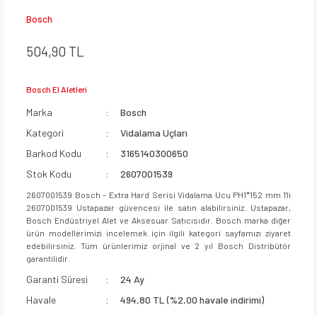
Bosch
504,90 TL
Bosch El Aletleri
Marka
Bosch
Kategori
Vidalama Uçları
Barkod Kodu
3165140300650
Stok Kodu
2607001539
2607001539 Bosch - Extra Hard Serisi Vidalama Ucu PH1*152 mm 1'li
2607001539 Ustapazar güvencesi ile satın alabilirsiniz. Ustapazar,
Bosch Endüstriyel Alet ve Aksesuar Satıcısıdır. Bosch marka diğer
ürün modellerimizi incelemek için ilgili kategori sayfamızı ziyaret
edebilirsiniz. Tüm ürünlerimiz orjinal ve 2 yıl Bosch Distribütör
garantilidir.
Garanti Süresi
24 Ay
Havale
494,80 TL (%2,00 havale indirimi)