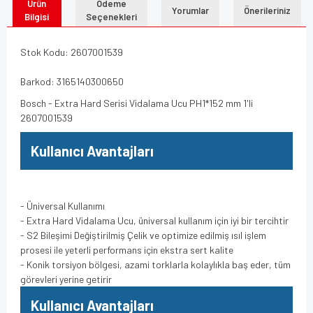
Ürün
Ödeme
Yorumlar
Önerileriniz
Bilgisi
Seçenekleri
Stok Kodu: 2607001539
Barkod: 3165140300650
Bosch - Extra Hard Serisi Vidalama Ucu PH1*152 mm 1'li
2607001539
Kullanıcı Avantajları
- Üniversal Kullanımı
- Extra Hard Vidalama Ucu, üniversal kullanım için iyi bir tercihtir
- S2 Bileşimi Değiştirilmiş Çelik ve optimize edilmiş ısıl işlem
prosesi ile yeterli performans için ekstra sert kalite
- Konik torsiyon bölgesi, azami torklarla kolaylıkla baş eder, tüm
görevleri yerine getirir
Kullanıcı Avantajları